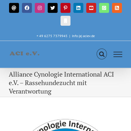
Zum
E-
Facebook
Instagram
X
Pinterest
LinkedIn
YouTube
WhatsApp
Rss
Inhalt
Mail
springen
CALL
IN
+ 49 6275 7379945
|
Info (a) aciev.de
Alliance Cynologie International ACI
e.V. – Rassehundezucht mit
Verantwortung