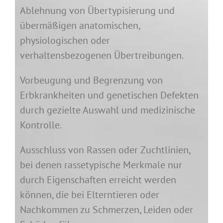
Ablehnung von Übertypisierung und
übermäßigen anatomischen,
physiologischen oder
verhaltensbezogenen Übertreibungen.
Vorbeugung und Begrenzung von
Erbkrankheiten und genetischen Defekten
durch gezielte Auswahl und medizinische
Kontrolle.
Ausschluss von Rassen oder Zuchtlinien,
bei denen rassetypische Merkmale nur
durch Eigenschaften erreicht werden
können, die bei Elterntieren oder
Nachkommen zu Schmerzen, Leiden oder