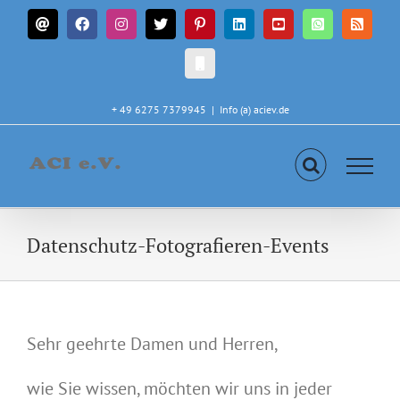
Zum
E-
Facebook
Instagram
X
Pinterest
LinkedIn
YouTube
WhatsApp
Rss
Inhalt
Mail
springen
CALL
IN
+ 49 6275 7379945
|
Info (a) aciev.de
Datenschutz-Fotografieren-Events
Sehr geehrte Damen und Herren,
wie Sie wissen, möchten wir uns in jeder