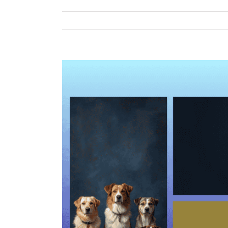
Zeige
grösseres
Bild