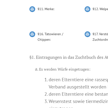
§11. Merke:
§12. Welp
§16. Tätowieren /
§17. Verst
Chippen:
Zuchtordn
§1. Eintragungen in das Zuchtbuch des A
Es werden Würfe eingetragen:
deren Elterntiere eine rass
Verband ausgestellt worden i
deren Elterntiere eine best
Wesenstest sowie tiermedizi