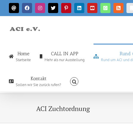
Zum
E-
Facebook
Instagram
X
Pinterest
LinkedIn
YouTube
WhatsApp
Rss
Inhalt
Mail
springen
Home
CALL IN APP
Rund 
Startseite
Mehr als nur Ausstellung
Rund um ACI und die
Kontakt
Sollen wir Sie zurück rufen?
ACI Zuchtordnung