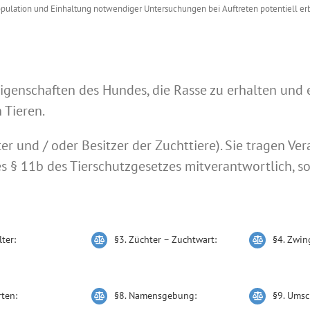
ulation und Einhaltung notwendiger Untersuchungen bei Auftreten potentiell er
igenschaften des Hundes, die Rasse zu erhalten und
 Tieren.
er und / oder Besitzer der Zuchttiere). Sie tragen Ve
es § 11b des Tierschutzgesetzes mitverantwortlich, so
lter:
§3. Züchter – Zuchtwart:
§4. Zwin
rten:
§8. Namensgebung:
§9. Umsc