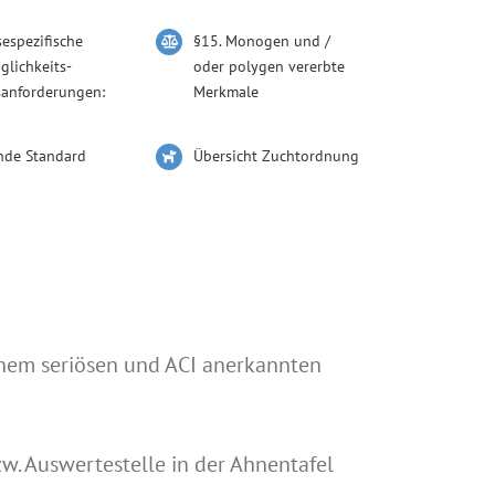
sespezifische
§15. Monogen und /
glichkeits-
oder polygen vererbte
sanforderungen:
Merkmale
nde Standard
Übersicht Zuchtordnung
einem seriösen und ACI anerkannten
w. Auswertestelle in der Ahnentafel