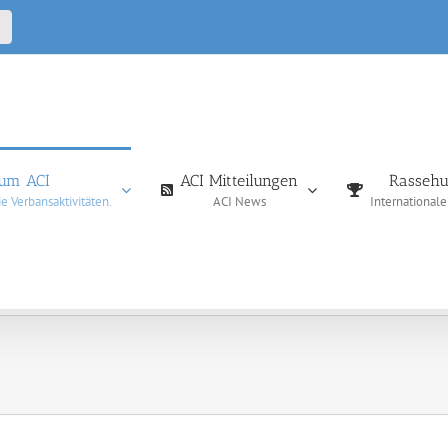
CALL
IN
um ACI
ACI Mitteilungen
Rassehu
 Verbansaktivitäten.
ACI News
International