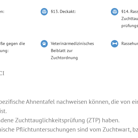
en:
§13. Deckakt:
§14. Ras
Zuchttau
prüfung
öße gegen die
Veterinärmedizinisches
Rassehu
ung:
Beiblatt zur
Zuchtordnung
CI
espezifische Ahnentafel nachweisen können, die von 
st.
andene Zuchttauglichkeitsprüfung (ZTP) haben.
nische Pflichtuntersuchungen sind vom Zuchtwart, bz