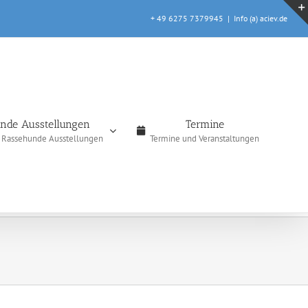
+ 49 6275 7379945
|
Info (a) aciev.de
nde Ausstellungen
Termine
e Rassehunde Ausstellungen
Termine und Veranstaltungen