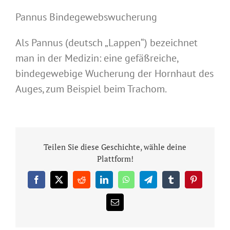
Pannus Bindegewebswucherung
Als Pannus (deutsch „Lappen“) bezeichnet
man in der Medizin: eine gefäßreiche,
bindegewebige Wucherung der Hornhaut des
Auges, zum Beispiel beim Trachom.
Teilen Sie diese Geschichte, wähle deine
Plattform!
Facebook
X
Reddit
LinkedIn
WhatsApp
Telegram
Tumblr
Pinterest
E-
Mail