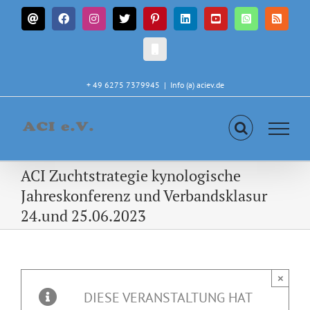
Zum
E-
Facebook
Instagram
X
Pinterest
LinkedIn
YouTube
WhatsApp
Rss
Inhalt
Mail
springen
CALL
IN
+ 49 6275 7379945
|
Info (a) aciev.de
ACI Zuchtstrategie kynologische
Jahreskonferenz und Verbandsklasur
24.und 25.06.2023
×
DIESE VERANSTALTUNG HAT