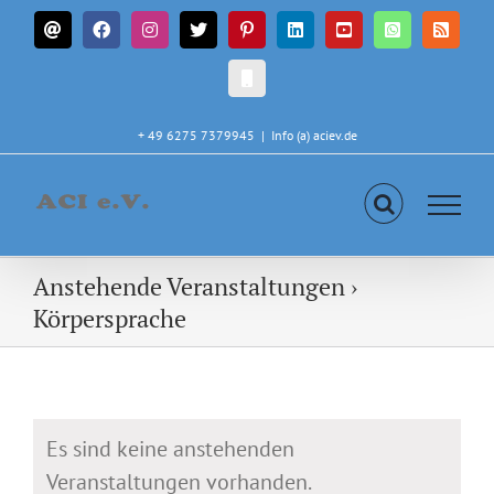
Zum
E-
Facebook
Instagram
X
Pinterest
LinkedIn
YouTube
WhatsApp
Rss
Inhalt
Mail
springen
CALL
IN
+ 49 6275 7379945
|
Info (a) aciev.de
Anstehende Veranstaltungen
›
Körpersprache
Es sind keine anstehenden
Veranstaltungen vorhanden.