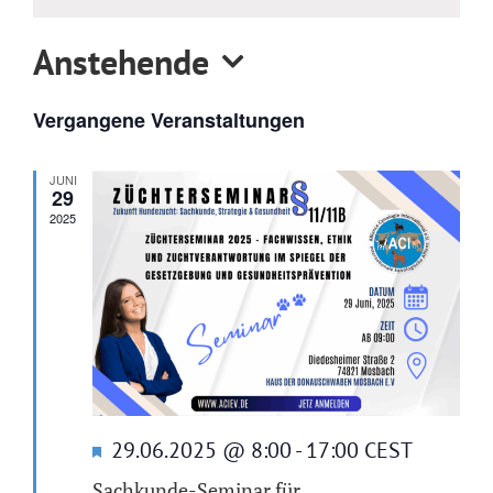
Anstehende
Datum
Vergangene Veranstaltungen
wählen.
JUNI
29
2025
Hervorgehoben
29.06.2025 @ 8:00
-
17:00
CEST
Sachkunde-Seminar für