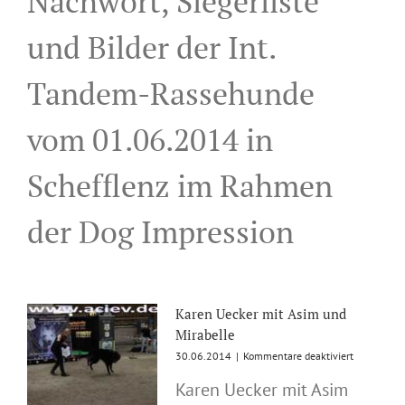
Nachwort, Siegerliste
und Bilder der Int.
Tandem-Rassehunde
vom 01.06.2014 in
Schefflenz im Rahmen
der Dog Impression
Karen Uecker mit Asim und
Mirabelle
für
30.06.2014
|
Kommentare deaktiviert
Karen
Karen Uecker mit Asim
Uecker
mit