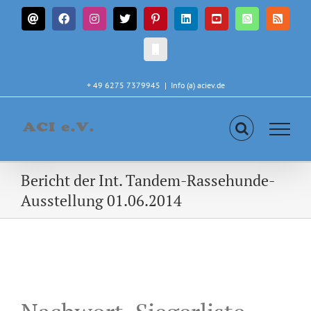
Zum
E-
Facebook
Instagram
X
Pinterest
LinkedIn
YouTube
WhatsApp
Rss
Inhalt
Mail
springen
CALL
IN
+ 49 6275 7379945
|
Info (a) aciev.de
Bericht der Int. Tandem-Rassehunde-
Ausstellung 01.06.2014