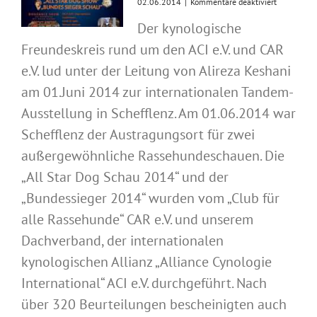
für
02.06.2014
|
Kommentare deaktiviert
Impression
Der kynologische
der
Tandem-
Freundeskreis rund um den ACI e.V. und CAR
Rassehunde
in
e.V. lud unter der Leitung von Alireza Keshani
Schefflenz
am 01.Juni 2014 zur internationalen Tandem-
01.06.201
Ausstellung in Schefflenz. Am 01.06.2014 war
Schefflenz der Austragungsort für zwei
außergewöhnliche Rassehundeschauen. Die
„All Star Dog Schau 2014“ und der
„Bundessieger 2014“ wurden vom „Club für
alle Rassehunde“ CAR e.V. und unserem
Dachverband, der internationalen
kynologischen Allianz „Alliance Cynologie
International“ ACI e.V. durchgeführt. Nach
über 320 Beurteilungen bescheinigten auch