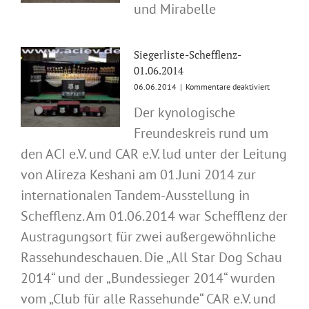
und Mirabelle
Asim
und
Mirabelle
Siegerliste-Schefflenz-
01.06.2014
für
06.06.2014
|
Kommentare deaktiviert
Siegerliste-
Der kynologische
Schefflenz-
01.06.201
Freundeskreis rund um
den ACI e.V. und CAR e.V. lud unter der Leitung
von Alireza Keshani am 01.Juni 2014 zur
internationalen Tandem-Ausstellung in
Schefflenz. Am 01.06.2014 war Schefflenz der
Austragungsort für zwei außergewöhnliche
Rassehundeschauen. Die „All Star Dog Schau
2014“ und der „Bundessieger 2014“ wurden
vom „Club für alle Rassehunde“ CAR e.V. und