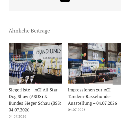
Mail
Ähnliche Beiträge
Tagesablaufplan für die
Siegerliste Welt Sieger
-
Internationale Tandem-
Schau & German
026
Rassehunde-Ausstellung
Champion Cup 05.07.2026
04.07. & 05.07.2026
05.07.2026
03.07.2026