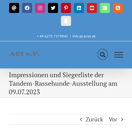
Zum
E-
Facebook
Instagram
X
Pinterest
LinkedIn
YouTube
WhatsApp
Rss
Inhalt
Mail
springen
CALL
IN
+ 49 6275 7379945
|
Info (a) aciev.de
Impressionen und Siegerliste der
Tandem-Rassehunde-Ausstellung am
09.07.2023
Zurück
Vor