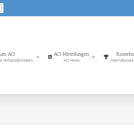
CALL
IN
um ACI
ACI Mitteilungen
Rassehu
 Verbansaktivitäten.
ACI News
International