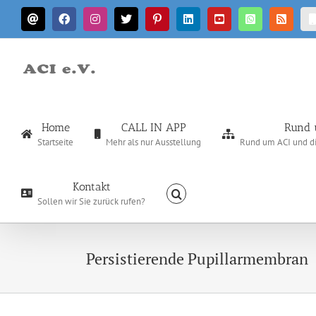
Zum
E-
Facebook
Instagram
X
Pinterest
LinkedIn
YouTube
WhatsApp
Rss
Inhalt
Mail
springen
Home
CALL IN APP
Rund 
Startseite
Mehr als nur Ausstellung
Rund um ACI und die
Kontakt
Sollen wir Sie zurück rufen?
Persistierende Pupillarmembran