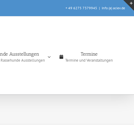
+ 49 6275 7379945
|
Info (a) aciev.de
nde Ausstellungen
Termine
e Rassehunde Ausstellungen
Termine und Veranstaltungen