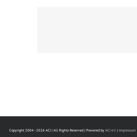
 PPM / MPP
ersistierende
Copyright 2004 -
2026 ACI | All Rights Reserved | Powered by
ACI e.V.
|
Impressum