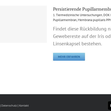
Persistierende Pupillarmemb
1. Tiermedizinische Untersuchungen
,
DOK 
Pupillarmembran, Membrana pupillaris PP
Findet diese Rückbildung ni
Gewebereste auf der Iris od
Linsenkapsel bestehen.
MEHR ERFAHREN
|
Datenschutz
|
Kontakt