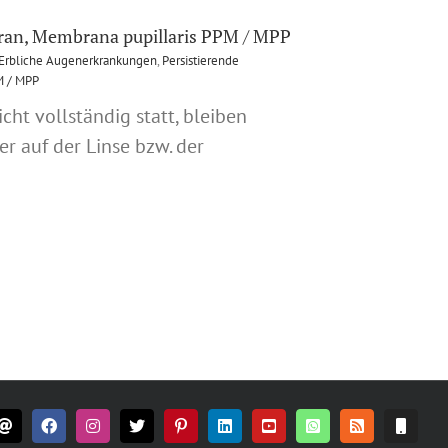
ran, Membrana pupillaris PPM / MPP
Erbliche Augenerkrankungen
,
Persistierende
M / MPP
cht vollständig statt, bleiben
er auf der Linse bzw. der
E-
Facebook
Instagram
X
Pinterest
LinkedIn
YouTube
WhatsApp
Rss
CALL