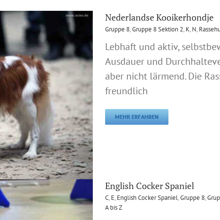
Nederlandse Kooikerhondje
Gruppe 8
,
Gruppe 8 Sektion 2
,
K
,
N
,
Rasseh
Lebhaft und aktiv, selbstb
Ausdauer und Durchhalteve
aber nicht lärmend. Die Ras
freundlich
MEHR ERFAHREN
English Cocker Spaniel
C
,
E
,
English Cocker Spaniel
,
Gruppe 8
,
Grup
A bis Z