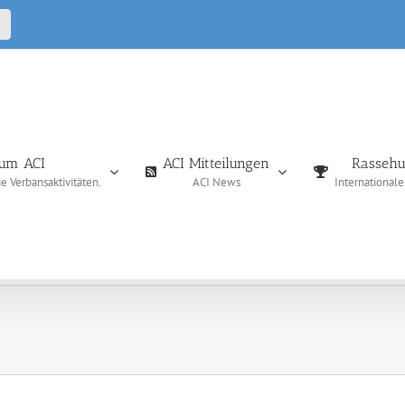
CALL
IN
um ACI
ACI Mitteilungen
Rassehu
 Verbansaktivitäten.
ACI News
International