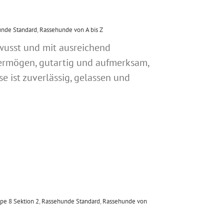
unde Standard
,
Rassehunde von A bis Z
ewusst und mit ausreichend
rmögen, gutartig und aufmerksam,
se ist zuverlässig, gelassen und
pe 8 Sektion 2
,
Rassehunde Standard
,
Rassehunde von