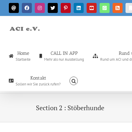
Zum
E-
Facebook
Instagram
X
Pinterest
LinkedIn
YouTube
WhatsApp
Rss
Inhalt
Mail
springen
Home
CALL IN APP
Rund 
Startseite
Mehr als nur Ausstellung
Rund um ACI und die
Kontakt
Sollen wir Sie zurück rufen?
Section 2 : Stöberhunde