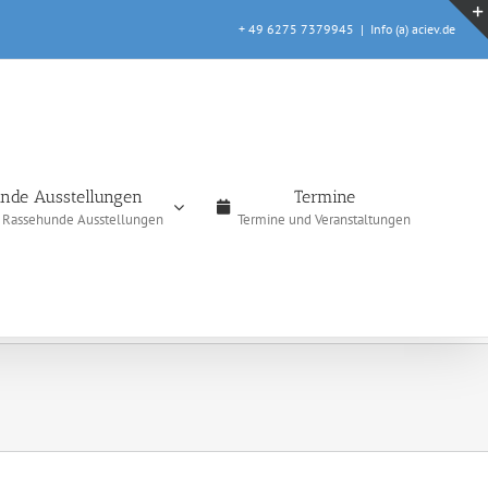
+ 49 6275 7379945
|
Info (a) aciev.de
nde Ausstellungen
Termine
e Rassehunde Ausstellungen
Termine und Veranstaltungen