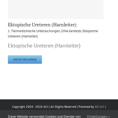
Ektopische Ureteren (Harnleiter)
1. Tiermedizinische Untersuchungen
,
DNA Gentests
,
Ektopische
Ureteren (Harnleiter)
Ektopische Ureteren (Harnleiter)
MEHR ERFAHREN
Copyright 2004 -
2026 ACI | All Rights Reserved | Powered by
ACI e.V.
|
Impressum
|
Datenschutz
|
Kontakt
Diese Website verwendet Cookies und Dienste von
Einstellungen