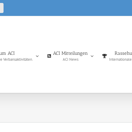
CALL
IN
um ACI
ACI Mitteilungen
Rassehu
 Verbansaktivitäten.
ACI News
International