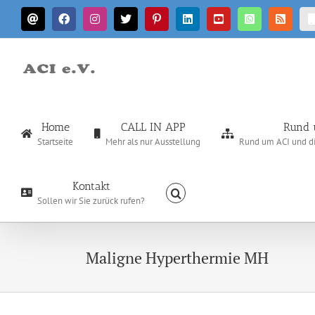
Zum
E-
Facebook
Instagram
X
Pinterest
LinkedIn
YouTube
WhatsApp
Rss
Inhalt
Mail
springen
Home
CALL IN APP
Rund 
Startseite
Mehr als nur Ausstellung
Rund um ACI und die
Kontakt
Sollen wir Sie zurück rufen?
Maligne Hyperthermie MH