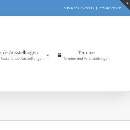
+ 49 6275 7379945
|
Info (a) aciev.de
nde Ausstellungen
Termine
e Rassehunde Ausstellungen
Termine und Veranstaltungen