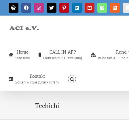
Zum
E-
Facebook
Instagram
X
Pinterest
LinkedIn
YouTube
WhatsApp
Rss
Inhalt
Mail
springen
Home
CALL IN APP
Rund 
Startseite
Mehr als nur Ausstellung
Rund um ACI und die
Kontakt
Sollen wir Sie zurück rufen?
Techichi