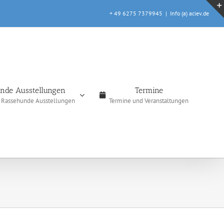
+ 49 6275 7379945
|
Info (a) aciev.de
nde Ausstellungen
Termine
e Rassehunde Ausstellungen
Termine und Veranstaltungen