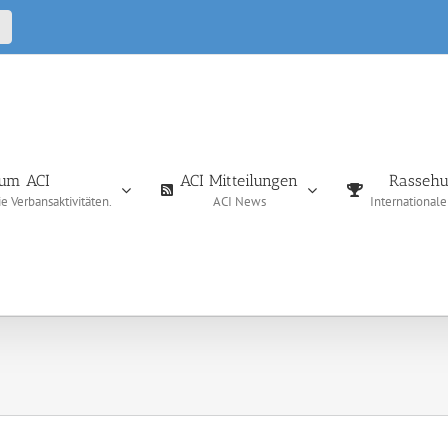
CALL
IN
um ACI
ACI Mitteilungen
Rassehu
 Verbansaktivitäten.
ACI News
International