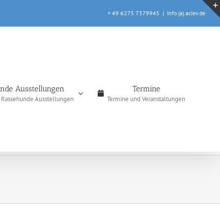
+ 49 6275 7379945
|
Info (a) aciev.de
nde Ausstellungen
Termine
e Rassehunde Ausstellungen
Termine und Veranstaltungen