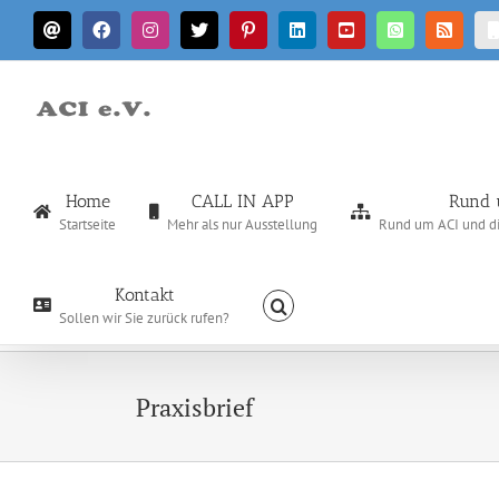
Zum
E-
Facebook
Instagram
X
Pinterest
LinkedIn
YouTube
WhatsApp
Rss
Inhalt
Mail
springen
Home
CALL IN APP
Rund 
Startseite
Mehr als nur Ausstellung
Rund um ACI und die
Kontakt
Sollen wir Sie zurück rufen?
Praxisbrief