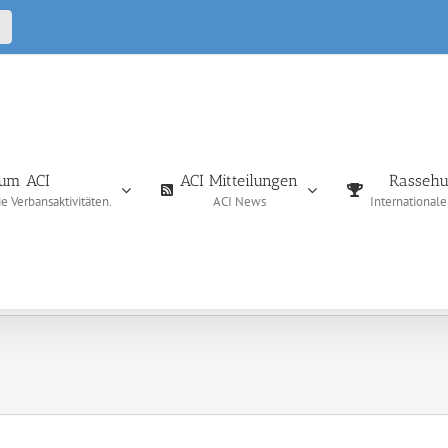
CALL
IN
um ACI
ACI Mitteilungen
Rassehu
 Verbansaktivitäten.
ACI News
International