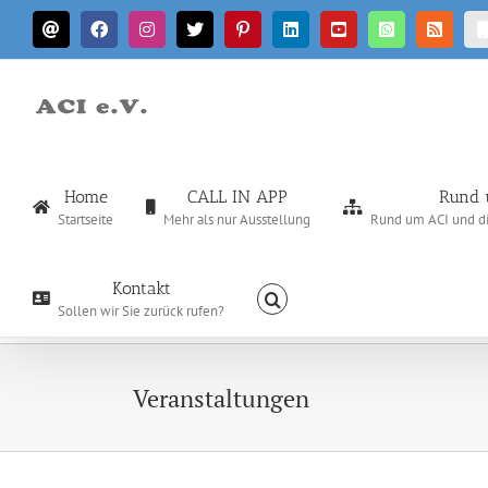
Zum
E-
Facebook
Instagram
X
Pinterest
LinkedIn
YouTube
WhatsApp
Rss
Inhalt
Mail
springen
Home
CALL IN APP
Rund 
Startseite
Mehr als nur Ausstellung
Rund um ACI und die
Kontakt
Sollen wir Sie zurück rufen?
Veranstaltungen