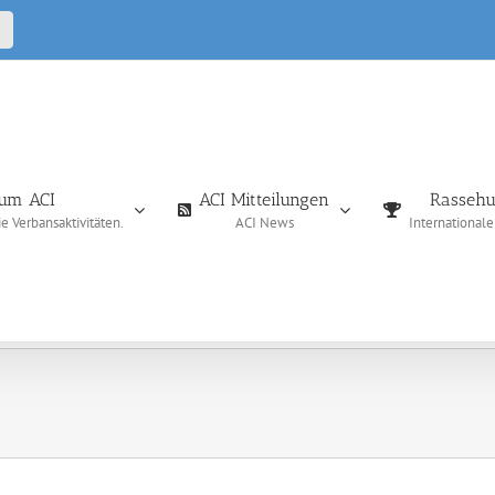
CALL
IN
um ACI
ACI Mitteilungen
Rassehu
 Verbansaktivitäten.
ACI News
International