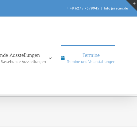
+ 49 6275 7379945
|
Info (a) aciev.de
nde Ausstellungen
Termine
e Rassehunde Ausstellungen
Termine und Veranstaltungen