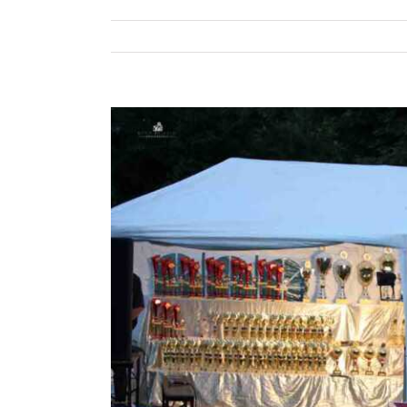
Zeige
grösseres
Bild