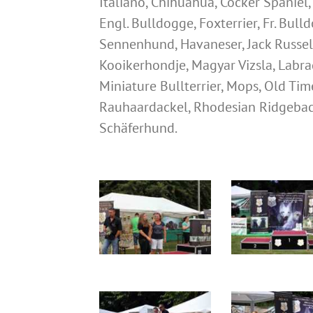
Italiano, Chihuahua, Cocker Spaniel
Engl. Bulldogge, Foxterrier, Fr. Bul
Sennenhund, Havaneser, Jack Russell
Kooikerhondje, Magyar Vizsla, Labra
Miniature Bullterrier, Mops, Old Tim
Rauhaardackel, Rhodesian Ridgeback,
Schäferhund.