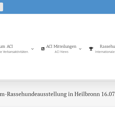
CALL
IN
um ACI
ACI Mitteilungen
Rassehu
 Verbansaktivitäten.
ACI News
International
em-Rassehundeausstellung in Heilbronn 16.07