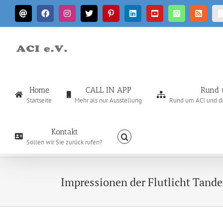
Zum
E-
Facebook
Instagram
X
Pinterest
LinkedIn
YouTube
WhatsApp
Rss
Inhalt
Mail
springen
Home
CALL IN APP
Rund 
Startseite
Mehr als nur Ausstellung
Rund um ACI und die
Kontakt
Sollen wir Sie zurück rufen?
Impressionen der Flutlicht Tand