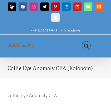
Zum
E-
Facebook
Instagram
X
Pinterest
LinkedIn
YouTube
WhatsApp
Rss
Inhalt
Mail
springen
CALL
IN
+ 49 6275 7379945
|
Info (a) aciev.de
Collie Eye Anomaly CEA (Kolobom)
Collie Eye Anomaly CEA