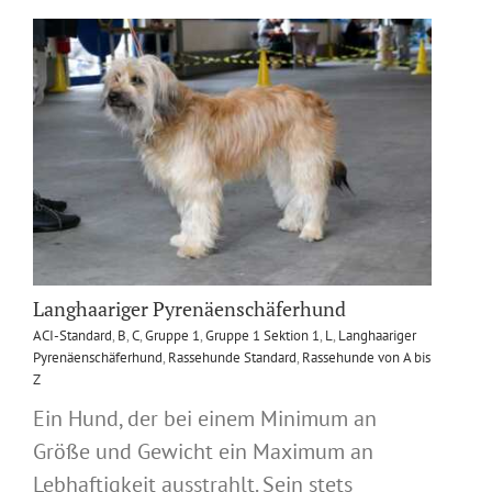
Langhaariger Pyrenäenschäferhund
ACI-Standard
,
B
,
C
,
Gruppe 1
,
Gruppe 1 Sektion 1
,
L
,
Langhaariger
Pyrenäenschäferhund
,
Rassehunde Standard
,
Rassehunde von A bis
Z
Ein Hund, der bei einem Minimum an
Größe und Gewicht ein Maximum an
Lebhaftigkeit ausstrahlt. Sein stets