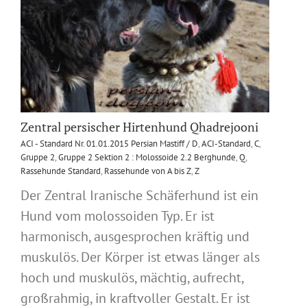
Zentral persischer Hirtenhund Qhadrejooni
ACI - Standard Nr. 01.01.2015 Persian Mastiff / D
,
ACI-Standard
,
C
,
Gruppe 2
,
Gruppe 2 Sektion 2 : Molossoide 2.2 Berghunde
,
Q
,
Rassehunde Standard
,
Rassehunde von A bis Z
,
Z
Der Zentral Iranische Schäferhund ist ein
Hund vom molossoiden Typ. Er ist
harmonisch, ausgesprochen kräftig und
muskulös. Der Körper ist etwas länger als
hoch und muskulös, mächtig, aufrecht,
großrahmig, in kraftvoller Gestalt. Er ist