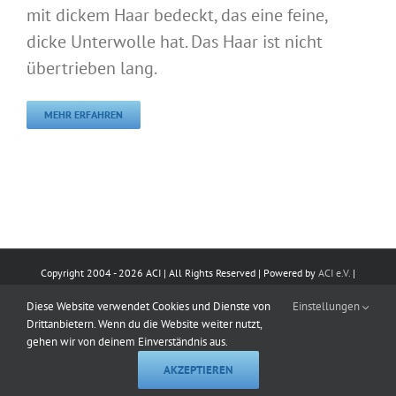
mit dickem Haar bedeckt, das eine feine,
dicke Unterwolle hat. Das Haar ist nicht
übertrieben lang.
MEHR ERFAHREN
Copyright 2004 -
2026 ACI | All Rights Reserved | Powered by
ACI e.V.
|
Impressum
|
Datenschutz
|
Kontakt
Diese Website verwendet Cookies und Dienste von
Einstellungen
Drittanbietern. Wenn du die Website weiter nutzt,
E-
Facebook
Instagram
X
Pinterest
LinkedIn
YouTube
WhatsApp
Rss
gehen wir von deinem Einverständnis aus.
Mail
AKZEPTIEREN
CALL
IN