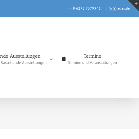
+ 49 6275 7379945
|
Info (a) aciev.de
nde Ausstellungen
Termine
e Rassehunde Ausstellungen
Termine und Veranstaltungen