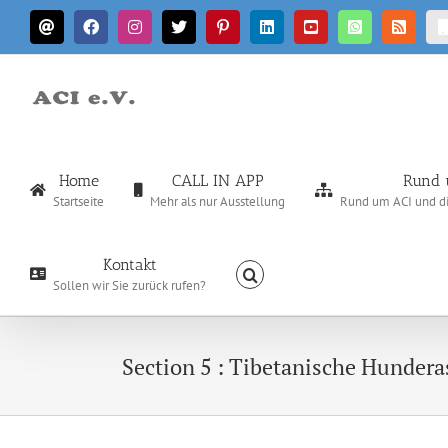
Zum
E-
Facebook
Instagram
X
Pinterest
LinkedIn
YouTube
WhatsApp
Rss
Inhalt
Mail
springen
Home
CALL IN APP
Rund 
Startseite
Mehr als nur Ausstellung
Rund um ACI und die
Kontakt
Sollen wir Sie zurück rufen?
Section 5 : Tibetanische Hunder