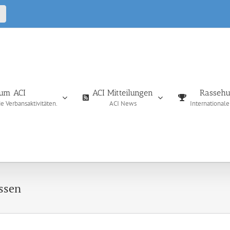
CALL
IN
um ACI
ACI Mitteilungen
Rassehu
 Verbansaktivitäten.
ACI News
International
assen