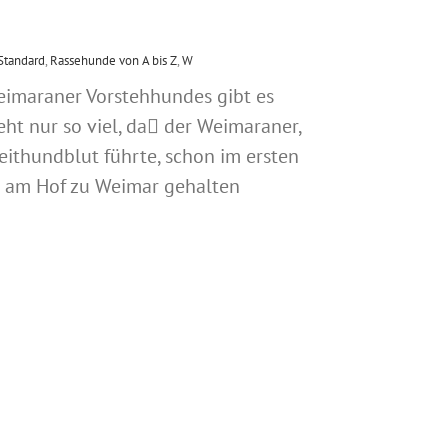
Standard
,
Rassehunde von A bis Z
,
W
eimaraner Vorstehhundes gibt es
teht nur so viel, da der Weimaraner,
eithundblut führte, schon im ersten
ts am Hof zu Weimar gehalten