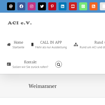
Zum
E-
Facebook
Instagram
X
Pinterest
LinkedIn
YouTube
WhatsApp
Rss
Inhalt
Mail
springen
Home
CALL IN APP
Rund 
Startseite
Mehr als nur Ausstellung
Rund um ACI und die
Kontakt
Sollen wir Sie zurück rufen?
Weimaraner