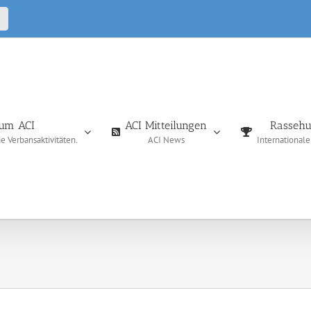
CALL
IN
um ACI
ACI Mitteilungen
Rassehu
 Verbansaktivitäten.
ACI News
International