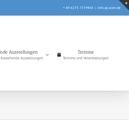
+ 49 6275 7379945
|
Info (a) aciev.de
nde Ausstellungen
Termine
e Rassehunde Ausstellungen
Termine und Veranstaltungen