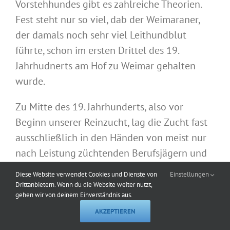
Vorstehhundes gibt es zahlreiche Theorien.
Fest steht nur so viel, dab der Weimaraner,
der damals noch sehr viel Leithundblut
führte, schon im ersten Drittel des 19.
Jahrhudnerts am Hof zu Weimar gehalten
wurde.
Zu Mitte des 19. Jahrhunderts, also vor
Beginn unserer Reinzucht, lag die Zucht fast
ausschließlich in den Händen von meist nur
nach Leistung züchtenden Berufsjägern und
Förstern in Mitteldeutschland, vor allem in
Diese Website verwendet Cookies und Dienste von
Einstellungen
der Gegend um Weimar und in Thüringen. Als
Drittanbietern. Wenn du die Website weiter nutzt,
gehen wir von deinem Einverständnis aus.
die Tage des Leithundes vorbei waren,
AKZEPTIEREN
kreuzten sie ihre Hunde auch mit dem