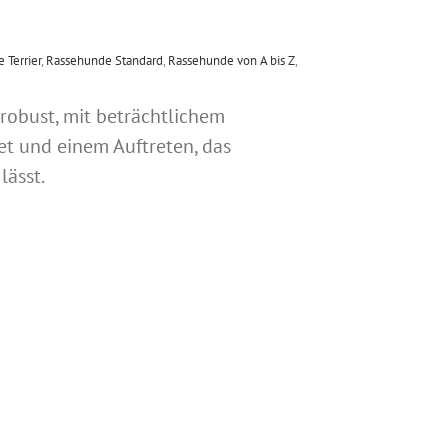
 Terrier
,
Rassehunde Standard
,
Rassehunde von A bis Z
,
 robust, mit beträchtlichem
et und einem Auftreten, das
ässt.