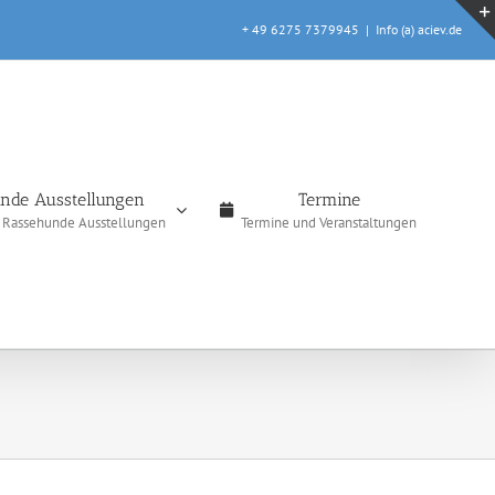
+ 49 6275 7379945
|
Info (a) aciev.de
nde Ausstellungen
Termine
e Rassehunde Ausstellungen
Termine und Veranstaltungen