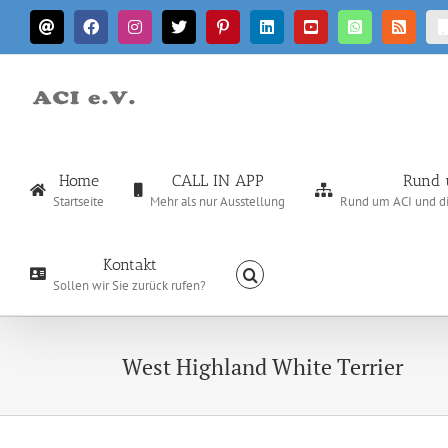
Zum
E-
Facebook
Instagram
X
Pinterest
LinkedIn
YouTube
WhatsApp
Rss
Inhalt
Mail
springen
Home
CALL IN APP
Rund 
Startseite
Mehr als nur Ausstellung
Rund um ACI und die
Kontakt
Sollen wir Sie zurück rufen?
West Highland White Terrier