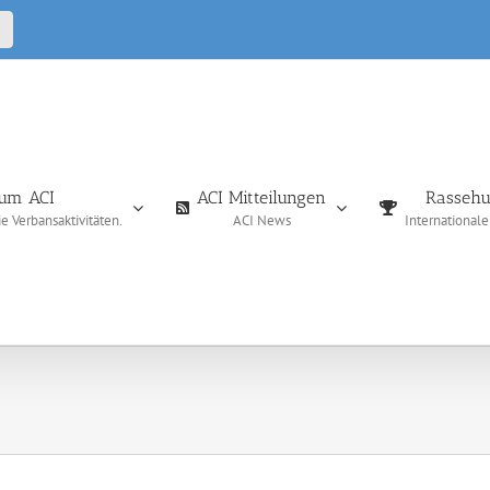
CALL
IN
um ACI
ACI Mitteilungen
Rassehu
 Verbansaktivitäten.
ACI News
International