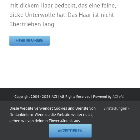
mit dickem Haar bedeckt, das eine feine,
dicke Unterwolle hat. Das Haar ist nicht
übertrieben lang.
MEHR ERFAHREN
Copyright 2004 -
2026 ACI | All Rights Reserved | Powered by
ACI e.V.
|
Impressum
|
Datenschutz
|
Kontakt
Diese Website verwendet Cookies und Dienste von
Einstellungen
Drittanbietern. Wenn du die Website weiter nutzt,
E-
Facebook
Instagram
X
Pinterest
LinkedIn
YouTube
WhatsApp
Rss
gehen wir von deinem Einverständnis aus.
Mail
AKZEPTIEREN
CALL
IN