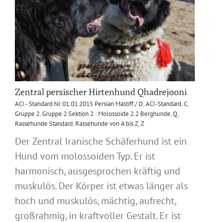
Zentral persischer Hirtenhund Qhadrejooni
ACI - Standard Nr. 01.01.2015 Persian Mastiff / D
,
ACI-Standard
,
C
,
Gruppe 2
,
Gruppe 2 Sektion 2 : Molossoide 2.2 Berghunde
,
Q
,
Rassehunde Standard
,
Rassehunde von A bis Z
,
Z
Der Zentral Iranische Schäferhund ist ein
Hund vom molossoiden Typ. Er ist
harmonisch, ausgesprochen kräftig und
muskulös. Der Körper ist etwas länger als
hoch und muskulös, mächtig, aufrecht,
großrahmig, in kraftvoller Gestalt. Er ist