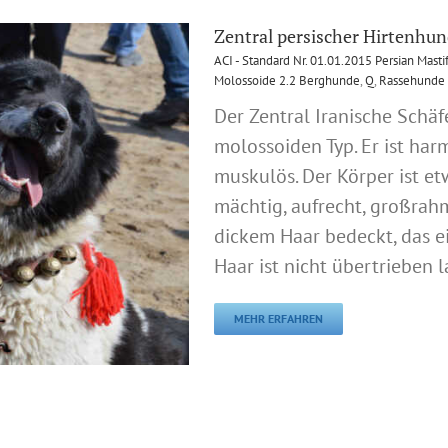
Zentral persischer Hirtenhu
ACI - Standard Nr. 01.01.2015 Persian Mastif
Molossoide 2.2 Berghunde
,
Q
,
Rassehunde 
Der Zentral Iranische Schä
molossoiden Typ. Er ist ha
muskulös. Der Körper ist e
mächtig, aufrecht, großrahmig
dickem Haar bedeckt, das ei
Haar ist nicht übertrieben l
MEHR ERFAHREN