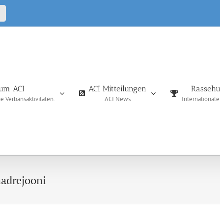
CALL
IN
um ACI
ACI Mitteilungen
Rassehu
 Verbansaktivitäten.
ACI News
International
hadrejooni