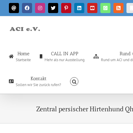
Zum
E-
Facebook
Instagram
X
Pinterest
LinkedIn
YouTube
WhatsApp
Rss
Inhalt
Mail
springen
Home
CALL IN APP
Rund 
Startseite
Mehr als nur Ausstellung
Rund um ACI und die
Kontakt
Sollen wir Sie zurück rufen?
Zentral persischer Hirtenhund Q