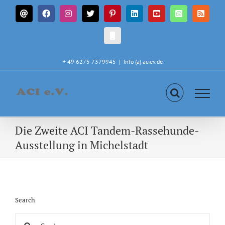
Zum
E-
Facebook
Instagram
X
Pinterest
LinkedIn
YouTube
WhatsApp
Rss
Inhalt
Mail
springen
CALL
IN
+ 49 6275 7379945
|
Info (a) aciev.de
Die Zweite ACI Tandem-Rassehunde-
Ausstellung in Michelstadt
Search
Suche