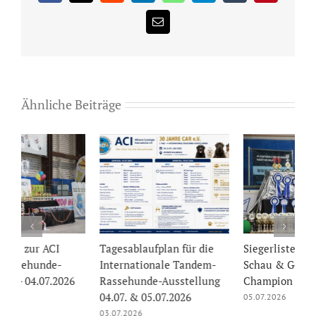
E-
Mail
Ähnliche Beiträge
Tagesablaufplan für die
Siegerliste Welt Sieger
I
Internationale Tandem-
Schau & German
T
Rassehunde-Ausstellung
Champion Cup 05.07.2026
A
04.07. & 05.07.2026
05.07.2026
0
03.07.2026