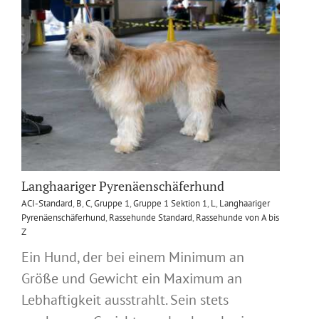
Langhaariger Pyrenäenschäferhund
ACI-Standard
,
B
,
C
,
Gruppe 1
,
Gruppe 1 Sektion 1
,
L
,
Langhaariger
Pyrenäenschäferhund
,
Rassehunde Standard
,
Rassehunde von A bis
Z
Ein Hund, der bei einem Minimum an
Größe und Gewicht ein Maximum an
Lebhaftigkeit ausstrahlt. Sein stets