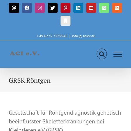
Zum
E-
Facebook
Instagram
X
Pinterest
LinkedIn
YouTube
WhatsApp
Rss
Inhalt
Mail
springen
CALL
IN
+ 49 6275 7379945
|
Info (a) aciev.de
GRSK Röntgen
Gesellschaft für Röntgendiagnostik genetisch
beeinflusster Skeletterkrankungen bei
Kleintieren e.V (GRSK)