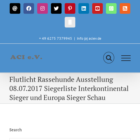
Zum
E-
Facebook
Instagram
X
Pinterest
LinkedIn
YouTube
WhatsApp
Rss
Inhalt
Mail
springen
CALL
IN
+ 49 6275 7379945
|
Info (a) aciev.de
Flutlicht Rassehunde Ausstellung
08.07.2017 Siegerliste Interkontinental
Sieger und Europa Sieger Schau
Search