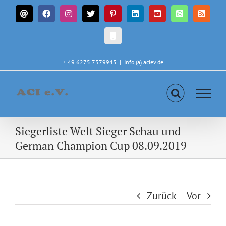
Zum
E-
Facebook
Instagram
X
Pinterest
LinkedIn
YouTube
WhatsApp
Rss
Inhalt
Mail
springen
CALL
IN
+ 49 6275 7379945
|
Info (a) aciev.de
Siegerliste Welt Sieger Schau und
German Champion Cup 08.09.2019
Zurück
Vor