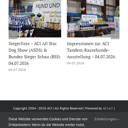
Impressionen zur ACI
Tagesablaufplan für die
Si
Tandem-Rassehunde-
Internationale Tandem-
S
)
Ausstellung – 04.07.2026
Rassehunde-Ausstellung
Ch
04.07. & 05.07.2026
04.07.2026
05
03.07.2026
Copyright 2004 -
2026 ACI | All Rights Reserved | Powered by
ACI e.V.
|
Impressum
|
Datenschutz
|
Kontakt
Diese Website verwendet Cookies und Dienste von
Einstellungen
Drittanbietern. Wenn du die Website weiter nutzt,
E-
Facebook
Instagram
X
Pinterest
LinkedIn
YouTube
WhatsApp
Rss