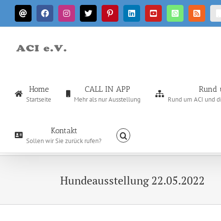
Zum
E-
Facebook
Instagram
X
Pinterest
LinkedIn
YouTube
WhatsApp
Rss
Inhalt
Mail
springen
Home
CALL IN APP
Rund 
Startseite
Mehr als nur Ausstellung
Rund um ACI und die
Kontakt
Sollen wir Sie zurück rufen?
Hundeausstellung 22.05.2022