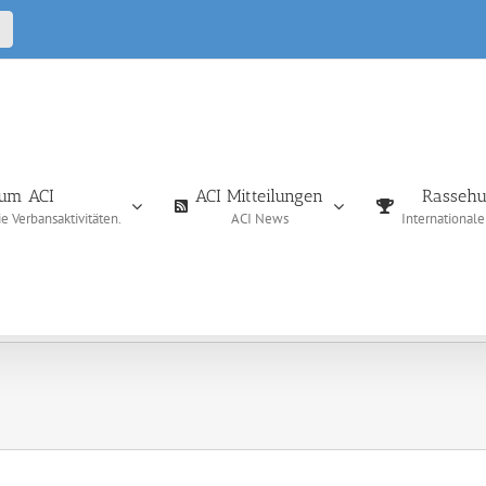
CALL
IN
um ACI
ACI Mitteilungen
Rassehu
 Verbansaktivitäten.
ACI News
International