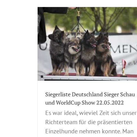
er Schau und
Nachwort: Deutschland Sieger Sch
.2022
World Cup Show 22.05.2022
tellungsverlauf
ACI Mitteilungen
Ausstellungen
Hundeausste
Hundeausstellung
Hundeausstellung 2022
Hundeausstellung 22
lung 22.05.2022
Siegerliste Deutschland Sieger Schau
und WorldCup Show 22.05.2022
Es war ideal, wieviel Zeit sich unser
Richterteam für die präsentierten
Einzelhunde nehmen konnte. Man