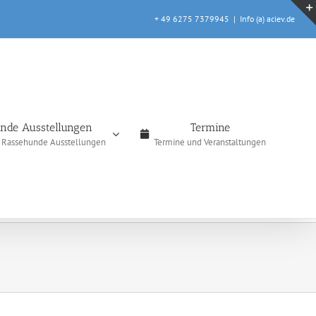
+ 49 6275 7379945
|
Info (a) aciev.de
nde Ausstellungen
Termine
e Rassehunde Ausstellungen
Termine und Veranstaltungen