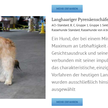
MEHR ERFAHREN
Langhaariger Pyrenäenschäf
ACI-Standard
,
B
,
C
,
Gruppe 1
,
Gruppe 1 Sekt
Rassehunde Standard
,
Rassehunde von A bi
Ein Hund, der bei einem M
Maximum an Lebhaftigkeit a
Gesichtsausdruck und seine 
verbunden mit seiner impu
das charakteristische, einzi
Vorfahren der heutigen La
wurden ausschließlich hinsi
ausgewählt
MEHR ERFAHREN