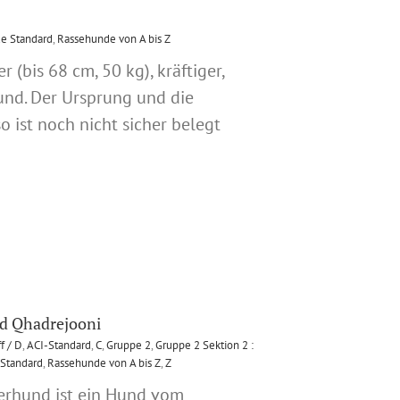
e Standard
,
Rassehunde von A bis Z
r (bis 68 cm, 50 kg), kräftiger,
und. Der Ursprung und die
ist noch nicht sicher belegt
nd Qhadrejooni
f / D
,
ACI-Standard
,
C
,
Gruppe 2
,
Gruppe 2 Sektion 2 :
Standard
,
Rassehunde von A bis Z
,
Z
ferhund ist ein Hund vom