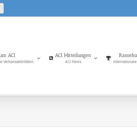
CALL
IN
um ACI
ACI Mitteilungen
Rassehu
 Verbansaktivitäten.
ACI News
International