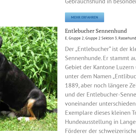
Gebrauchshund in besonde
MEHR ERFAHREN
Entlebucher Sennenhund
E
,
Gruppe 2
,
Gruppe 2 Sektion 3
,
Rassehund
Der „Entlebucher“ ist der kl
Sennenhunde. Er stammt au
Gebiet der Kantone Luzern 
unter dem Namen „Entlibu
1889, aber noch längere Ze
und der Entlebucher-Senn
voneinander unterschieden.
Exemplare dieses kleinen 
Hundeausstellung in Lange
Förderer der schweizerisch