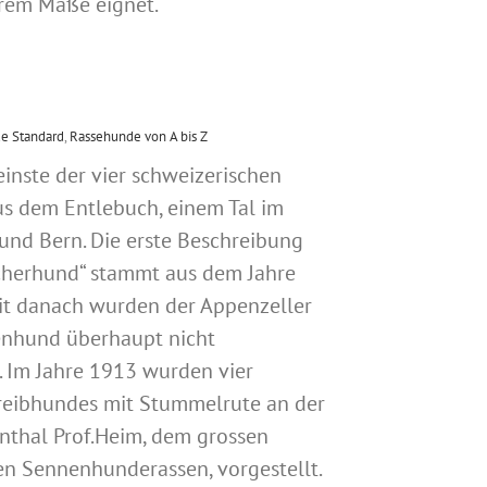
rem Maße eignet.
e Standard
,
Rassehunde von A bis Z
einste der vier schweizerischen
s dem Entlebuch, einem Tal im
und Bern. Die erste Beschreibung
cherhund“ stammt aus dem Jahre
it danach wurden der Appenzeller
enhund überhaupt nicht
 Im Jahre 1913 wurden vier
Treibhundes mit Stummelrute an der
nthal Prof.Heim, dem grossen
en Sennenhunderassen, vorgestellt.