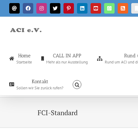
Zum
E-
Facebook
Instagram
X
Pinterest
LinkedIn
YouTube
WhatsApp
Rss
Inhalt
Mail
springen
Home
CALL IN APP
Rund 
Startseite
Mehr als nur Ausstellung
Rund um ACI und die
Kontakt
Sollen wir Sie zurück rufen?
FCI-Standard