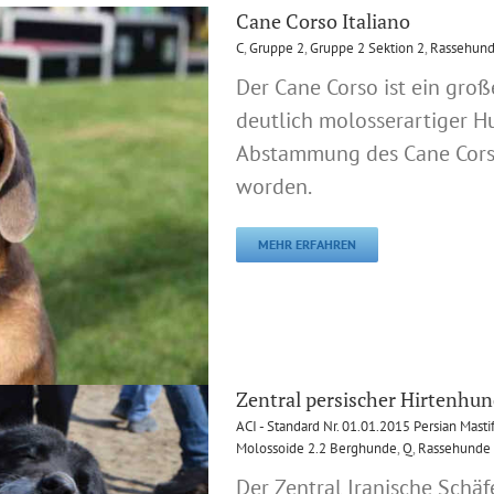
Cane Corso Italiano
C
,
Gruppe 2
,
Gruppe 2 Sektion 2
,
Rassehund
Der Cane Corso ist ein große
deutlich molosserartiger H
Abstammung des Cane Corso 
worden.
MEHR ERFAHREN
Zentral persischer Hirtenhu
ACI - Standard Nr. 01.01.2015 Persian Mastif
Molossoide 2.2 Berghunde
,
Q
,
Rassehunde 
Der Zentral Iranische Schä