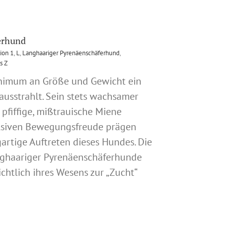
erhund
ion 1
,
L
,
Langhaariger Pyrenäenschäferhund
,
s Z
inimum an Größe und Gewicht ein
usstrahlt. Sein stets wachsamer
pfiffige, mißtrauische Miene
lsiven Bewegungsfreude prägen
gartige Auftreten dieses Hundes. Die
nghaariger Pyrenäenschäferhunde
chtlich ihres Wesens zur „Zucht“