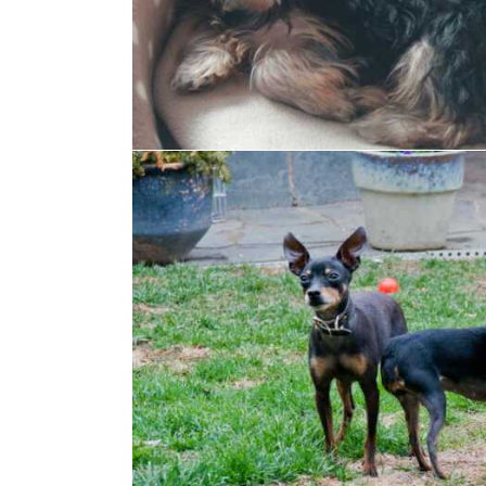
P
Rassehunde
 Rassen