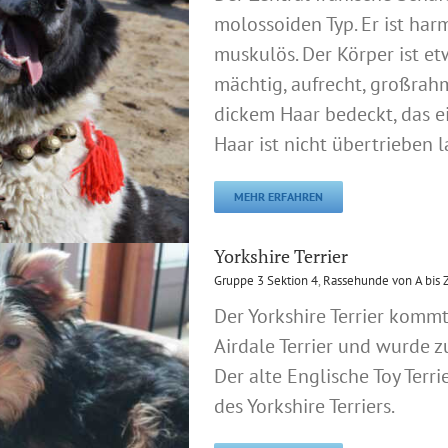
molossoiden Typ. Er ist ha
muskulös. Der Körper ist e
mächtig, aufrecht, großrahmig
dickem Haar bedeckt, das ei
Haar ist nicht übertrieben l
MEHR ERFAHREN
Yorkshire Terrier
Gruppe 3 Sektion 4
,
Rassehunde von A bis 
Der Yorkshire Terrier komm
Airdale Terrier und wurde 
Der alte Englische Toy Terri
des Yorkshire Terriers.