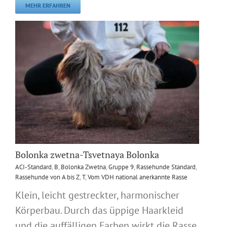
MEHR ERFAHREN
Bolonka zwetna-Tsvetnaya Bolonka
ACI-Standard
,
B
,
Bolonka Zwetna
,
Gruppe 9
,
Rassehunde Standard
,
Rassehunde von A bis Z
,
T
,
Vom VDH national anerkannte Rasse
Klein, leicht gestreckter, harmonischer
Körperbau. Durch das üppige Haarkleid
und die auffälligen Farben wirkt die Rasse