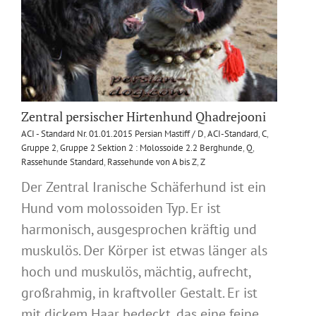
Zentral persischer Hirtenhund Qhadrejooni
ACI - Standard Nr. 01.01.2015 Persian Mastiff / D
,
ACI-Standard
,
C
,
Gruppe 2
,
Gruppe 2 Sektion 2 : Molossoide 2.2 Berghunde
,
Q
,
Rassehunde Standard
,
Rassehunde von A bis Z
,
Z
Der Zentral Iranische Schäferhund ist ein
Hund vom molossoiden Typ. Er ist
harmonisch, ausgesprochen kräftig und
muskulös. Der Körper ist etwas länger als
hoch und muskulös, mächtig, aufrecht,
großrahmig, in kraftvoller Gestalt. Er ist
mit dickem Haar bedeckt, das eine feine,