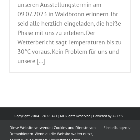
unseren Ausstellungstermin am
09.07.2023 in Waldbronn erinnern. Ihr
seid alle herzlich eingeladen, die heiße
Phase mit uns zu erleben. Der
Wetterbericht sagt Temperaturen bis zu
30°C voraus. Kein Problem für uns und
unsere [...]
Copyright 2004 -
2026 ACI | All Rights Reserved | Powered by
ACI e.V.
|
Impressum
|
Datenschutz
|
Kontakt
Diese Website verwendet Cookies und Dienste von
Einstellungen
Drittanbietern. Wenn du die Website weiter nutzt,
E-
Facebook
Instagram
X
Pinterest
LinkedIn
YouTube
WhatsApp
Rss