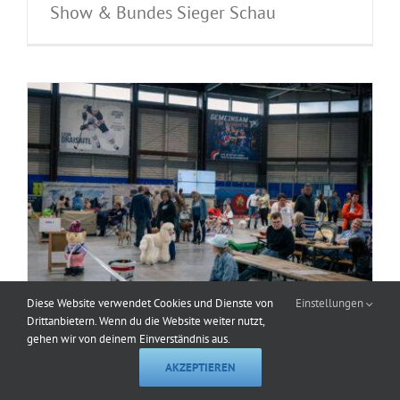
Show & Bundes Sieger Schau
Diese Website verwendet Cookies und Dienste von
Einstellungen
Drittanbietern. Wenn du die Website weiter nutzt,
gehen wir von deinem Einverständnis aus.
Melden Sie sich jetzt an: Internationale
AKZEPTIEREN
Tandem-Rassehunde-Ausstellung