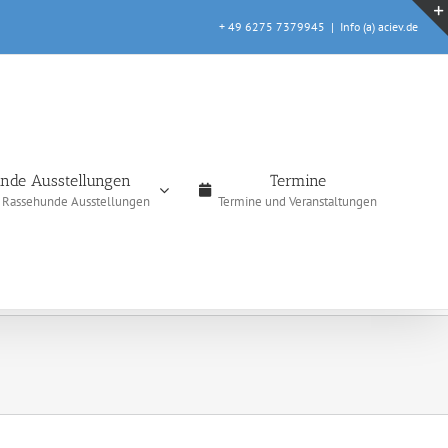
+ 49 6275 7379945
|
Info (a) aciev.de
nde Ausstellungen
Termine
e Rassehunde Ausstellungen
Termine und Veranstaltungen