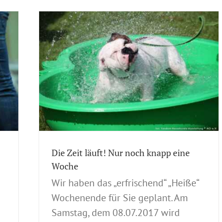
e Woche
gene
CACIB
B
ng 2017
llungen
ehunde-
Die Zeit läuft! Nur noch knapp eine
Woche
Wir haben das „erfrischend“ „Heiße“
Wochenende für Sie geplant. Am
Samstag, dem 08.07.2017 wird