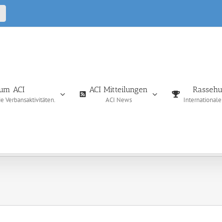
CALL
IN
um ACI
ACI Mitteilungen
Rassehu
 Verbansaktivitäten.
ACI News
International