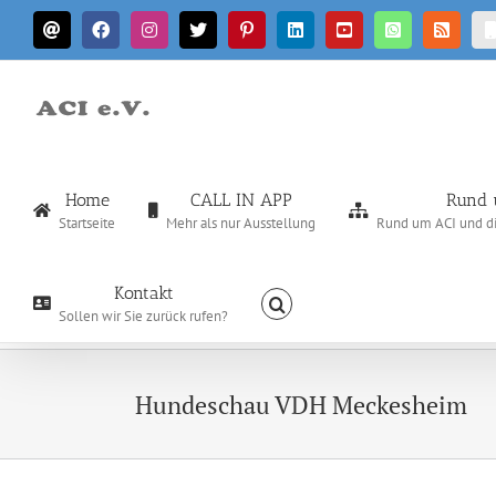
Zum
E-
Facebook
Instagram
X
Pinterest
LinkedIn
YouTube
WhatsApp
Rss
Inhalt
Mail
springen
Home
CALL IN APP
Rund 
Startseite
Mehr als nur Ausstellung
Rund um ACI und die
Kontakt
Sollen wir Sie zurück rufen?
Hundeschau VDH Meckesheim