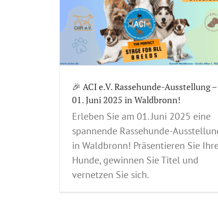
tellungsverlauf
frühzeitige online-
eausstellung
Internationale
ngen
Spezial-
Rassehunde-
🎉 ACI e.V. Rassehunde-Ausstellung –
01. Juni 2025 in Waldbronn!
Erleben Sie am 01. Juni 2025 eine
spannende Rassehunde-Ausstellun
in Waldbronn! Präsentieren Sie Ihr
Hunde, gewinnen Sie Titel und
vernetzen Sie sich.