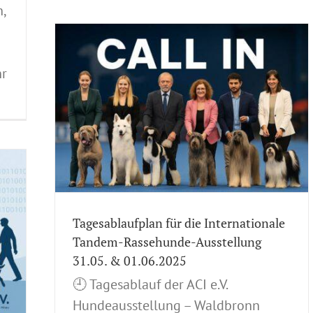
,
onale
.05. &
hr
erlauf
n CACIB
lung
ng 2025
heit
t
ungen
n
Spezial-
nde-
Tagesablaufplan für die Internationale
Tandem-Rassehunde-Ausstellung
31.05. & 01.06.2025
🕘 Tagesablauf der ACI e.V.
Hundeausstellung – Waldbronn