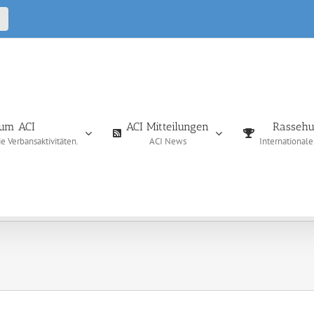
CALL
IN
um ACI
ACI Mitteilungen
Rassehu
 Verbansaktivitäten.
ACI News
International