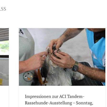
LSS
ehunde-
2025
en
Dog
Anmeldung
.2025
verein
Impressionen zur ACI Tandem-
Rassehunde-Ausstellung – Sonntag,