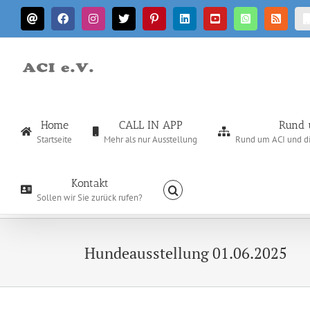
Zum
E-
Facebook
Instagram
X
Pinterest
LinkedIn
YouTube
WhatsApp
Rss
Inhalt
Mail
springen
Home
CALL IN APP
Rund 
Startseite
Mehr als nur Ausstellung
Rund um ACI und die
Kontakt
Sollen wir Sie zurück rufen?
Hundeausstellung 01.06.2025