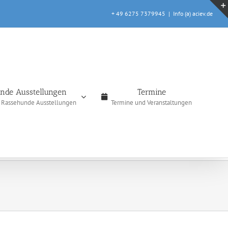
+ 49 6275 7379945
|
Info (a) aciev.de
nde Ausstellungen
Termine
e Rassehunde Ausstellungen
Termine und Veranstaltungen