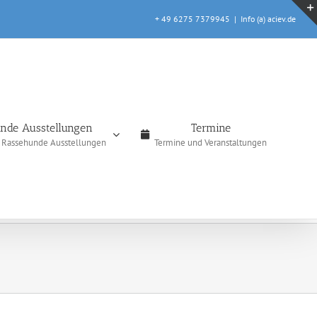
+ 49 6275 7379945
|
Info (a) aciev.de
nde Ausstellungen
Termine
e Rassehunde Ausstellungen
Termine und Veranstaltungen