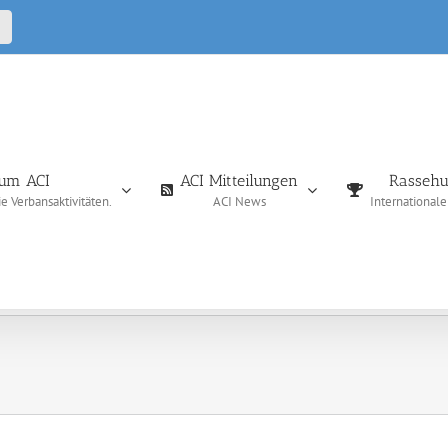
CALL
IN
um ACI
ACI Mitteilungen
Rassehu
 Verbansaktivitäten.
ACI News
International