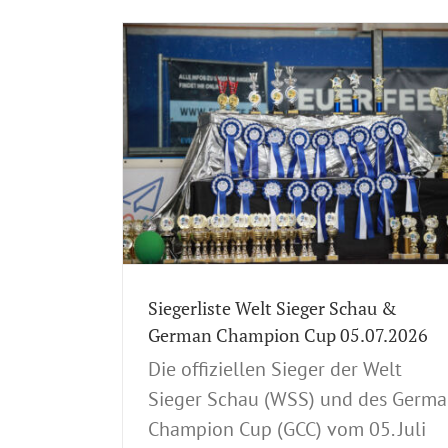
hau & German
Impressionen zur ACI Tandem-Rass
2026
Ausstellung – 05.07.2026
stellungen
ACI Mitteilungen
Allgemein
Ausstellung
Germany
Dog
Ausstellungsverlauf
CACIB
CACIB Germany
ausstellung
Impression
European CACIB
frühzeitige online-
usstellung 2026
Hundeausstellung
Hundeausstellung 05.07
e Ausstellungen
Hundeausstellung 2026
Hundeverband
Hunde
dem-Rassehunde-
Kynologische Ausbildung
Siegerliste Welt Sieger Schau &
German Champion Cup 05.07.2026
Die offiziellen Sieger der Welt
Sieger Schau (WSS) und des Germ
Champion Cup (GCC) vom 05. Juli