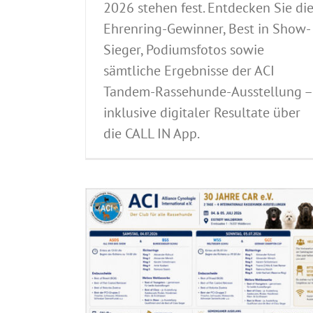
2026 stehen fest. Entdecken Sie di
Ehrenring-Gewinner, Best in Show-
Sieger, Podiumsfotos sowie
sämtliche Ergebnisse der ACI
Tandem-Rassehunde-Ausstellung –
inklusive digitaler Resultate über
die CALL IN App.
ernationale
ung 04.07. &
tellungsverlauf
European CACIB
eausstellung
eausstellung
undegesundheit