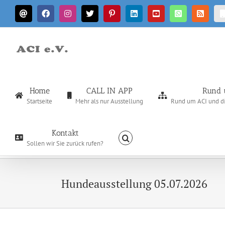
Zum
E-
Facebook
Instagram
X
Pinterest
LinkedIn
YouTube
WhatsApp
Rss
Inhalt
Mail
springen
Home
CALL IN APP
Rund 
Startseite
Mehr als nur Ausstellung
Rund um ACI und die
Kontakt
Sollen wir Sie zurück rufen?
Hundeausstellung 05.07.2026