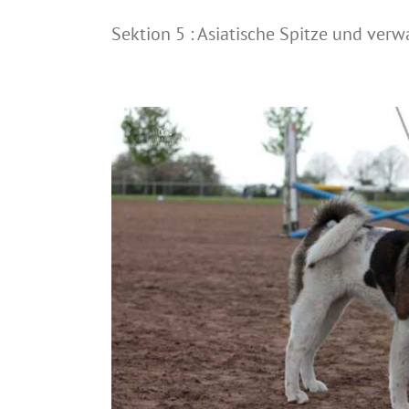
Sektion 5 : Asiatische Spitze und ver
n A bis Z