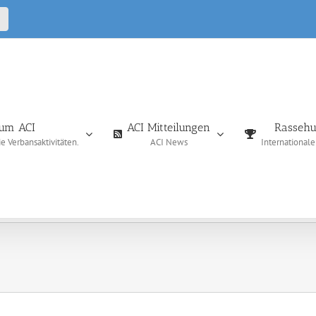
CALL
IN
um ACI
ACI Mitteilungen
Rassehu
 Verbansaktivitäten.
ACI News
International