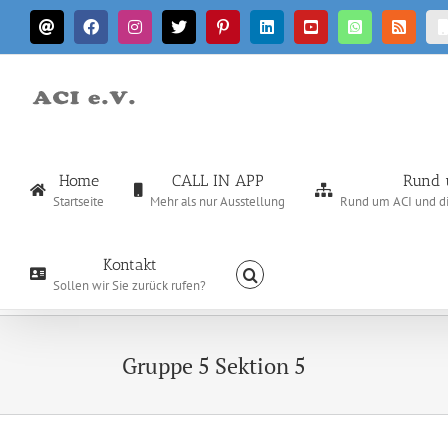
Zum
E-
Facebook
Instagram
X
Pinterest
LinkedIn
YouTube
WhatsApp
Rss
Inhalt
Mail
springen
Home
CALL IN APP
Rund 
Startseite
Mehr als nur Ausstellung
Rund um ACI und die
Kontakt
Sollen wir Sie zurück rufen?
Gruppe 5 Sektion 5