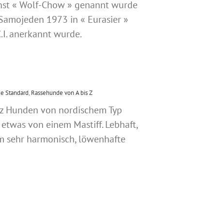
chst « Wolf-Chow » genannt wurde
Samojeden 1973 in « Eurasier »
I. anerkannt wurde.
e Standard
,
Rassehunde von A bis Z
tz Hunden von nordischem Typ
etwas von einem Mastiff. Lebhaft,
m sehr harmonisch, löwenhafte