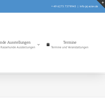
+ 49 6275 7379945
|
Info (a) aciev.de
nde Ausstellungen
Termine
e Rassehunde Ausstellungen
Termine und Veranstaltungen