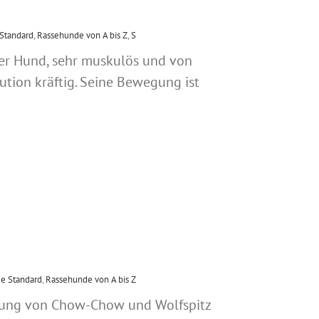
Standard
,
Rassehunde von A bis Z
,
S
er Hund, sehr muskulös und von
tion kräftig. Seine Bewegung ist
e Standard
,
Rassehunde von A bis Z
zung von Chow-Chow und Wolfspitz