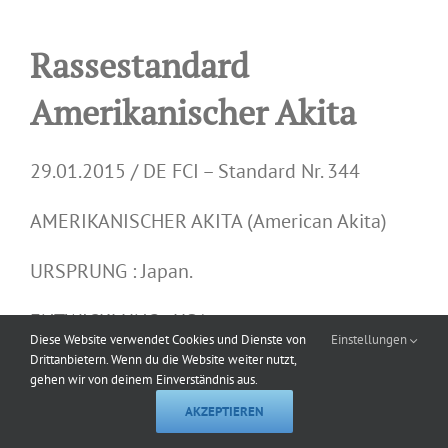
Rassestandard
Amerikanischer Akita
29.01.2015 / DE FCI – Standard Nr. 344
AMERIKANISCHER AKITA (American Akita)
URSPRUNG : Japan.
ENTWICKLUNG : USA.
Diese Website verwendet Cookies und Dienste von
Einstellungen
Drittanbietern. Wenn du die Website weiter nutzt,
DATUM DER PUBLIKATION DES GÜLTIGEN
gehen wir von deinem Einverständnis aus.
OFFIZIELLEN STANDARDS : 06.01.2015.
AKZEPTIEREN