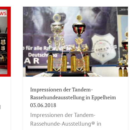
heim
llungen
Dog
ung
tionale
zial-
nde-
Impressionen der Tandem-
Rassehundeausstellung in Eppelheim
03.06.2018
d
Impressionen der Tandem-
Rassehunde-Ausstellung® in