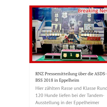
Impressionen der Tandem-
die ASDS-BSS
Rassehundeausstellung in Eppel
m
03.06.2018
ndeausstellungen
Archiv Vergangene Hundeausstellungen
Ausste
IB
CACIB Germany
Ausstellungsverlauf
CACIB
CACIB Germany
deausstellung
Impression
European CACIB
Hundeausstell
Internationale
03.06.2018
Hundeausstellung 2018
Interna
ngen
Spezial-
Ausstellungen
Nationale Ausstellungen
Spe
Rassehunde-
Rassehundeausstellungen
Tandem-Rassehu
Ausstellunge
RNZ Pressemitteilung über die ASDS-
BSS 2018 in Eppelheim
Hier zählten Rasse und Klasse Run
120 Hunde liefen bei der Tandem-
Ausstellung in der Eppelheimer