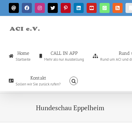
Zum
E-
Facebook
Instagram
X
Pinterest
LinkedIn
YouTube
WhatsApp
Rss
Inhalt
Mail
springen
Home
CALL IN APP
Rund 
Startseite
Mehr als nur Ausstellung
Rund um ACI und die
Kontakt
Sollen wir Sie zurück rufen?
Hundeschau Eppelheim