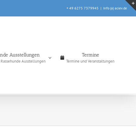
+ 49 6275 7379945
|
Info (a) aciev.de
nde Ausstellungen
Termine
e Rassehunde Ausstellungen
Termine und Veranstaltungen