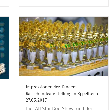
heim
ellungen
ression
sstellung
ionale
Tandem-
Impressionen der Tandem-
Rassehundeausstellung in Eppelheim
27.05.2017
-
Die „All Star Dog Show“ und der