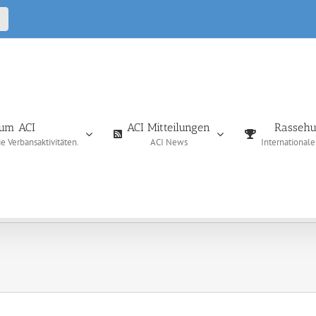
CALL
IN
um ACI
ACI Mitteilungen
Rassehu
 Verbansaktivitäten.
ACI News
International