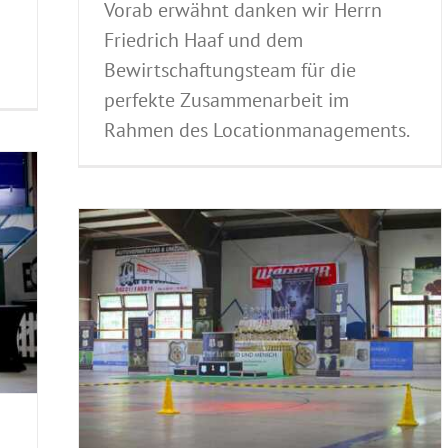
Vorab erwähnt danken wir Herrn
Friedrich Haaf und dem
Bewirtschaftungsteam für die
perfekte Zusammenarbeit im
Rahmen des Locationmanagements.
ür den
.
Germany
llung
erein
ungen
nde-