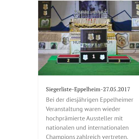
.05.2017
n
Ausstellungen
European CACIB
lung 27.05.2017
le Ausstellungen
ezial-
Rassehunde-
Siegerliste-Eppelheim-27.05.2017
Bei der diesjährigen Eppelheimer
Veranstaltung waren wieder
hochprämierte Aussteller mit
nationalen und internationalen
Champions zahlreich vertreten.