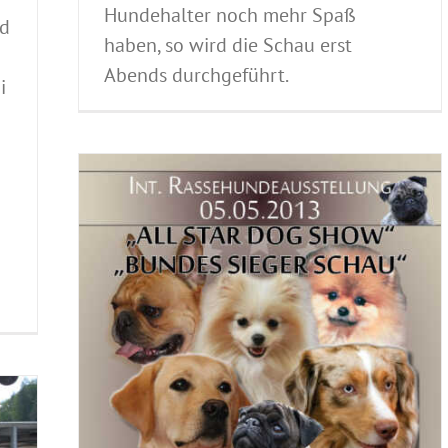
Hundehalter noch mehr Spaß
ud
haben, so wird die Schau erst
Abends durchgeführt.
i
013
llungen
pression
2013
ewerb