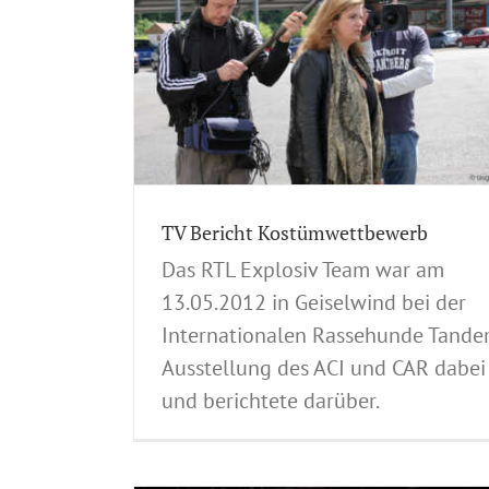
Internationale Ausstellungen
Mops
Nation
tbewerb
Ausstellungen
Pug
Spezial-Rassehundeausste
Dog Impression
Tandem-Rassehunde-Ausstellunge
 13.05.2012
le Ausstellungen
gen
Tandem-
ge
TV Bericht Kostümwettbewerb
Das RTL Explosiv Team war am
13.05.2012 in Geiselwind bei der
Internationalen Rassehunde Tand
Ausstellung des ACI und CAR dabei
und berichtete darüber.