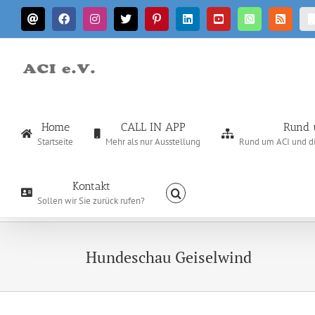
Zum
E-
Facebook
Instagram
X
Pinterest
LinkedIn
YouTube
WhatsApp
Rss
Inhalt
Mail
springen
Home
CALL IN APP
Rund 
Startseite
Mehr als nur Ausstellung
Rund um ACI und die
Kontakt
Sollen wir Sie zurück rufen?
Hundeschau Geiselwind