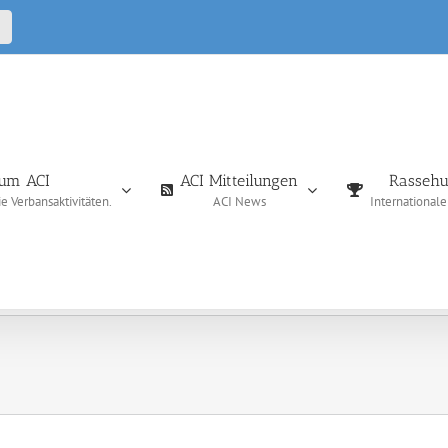
CALL
IN
um ACI
ACI Mitteilungen
Rassehu
 Verbansaktivitäten.
ACI News
International