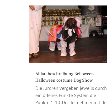
en Halloween
Ausstellungsverlauf
w
ACI Mitteilungen
Allgemein
Ausstellungen
CAC
v Vergangene
Germany
European CACIB
Internationale Ausst
sstellungsverlauf
Nationale Ausstellungen
Spezial-
e-Anmeldung
Rassehundeausstellungen
Tandem-Rassehu
stüm-Wettbewerb
Ausstellunge
le Ausstellungen
Ablaufbeschreibung Belloween
Halloween costume Dog Show
Die Juroren vergeben jeweils durch
ein offenes Punkte System die
Punkte 1-10. Der Teilnehmer mit d