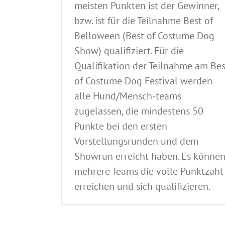
meisten Punkten ist der Gewinner,
bzw. ist für die Teilnahme Best of
Belloween (Best of Costume Dog
Show) qualifiziert. Für die
Qualifikation der Teilnahme am Bes
of Costume Dog Festival werden
alle Hund/Mensch-teams
zugelassen, die mindestens 50
Punkte bei den ersten
Vorstellungsrunden und dem
Showrun erreicht haben. Es könne
mehrere Teams die volle Punktzahl
Pressemitteilung 06.06.2017
erreichen und sich qualifizieren.
ACI Mitteilungen
Archiv Vergangene Hundeausst
Ausstellungen
CACIB Germany
Dog Impres
Hundeausstellung 08.07.2017
Hundeausstellu