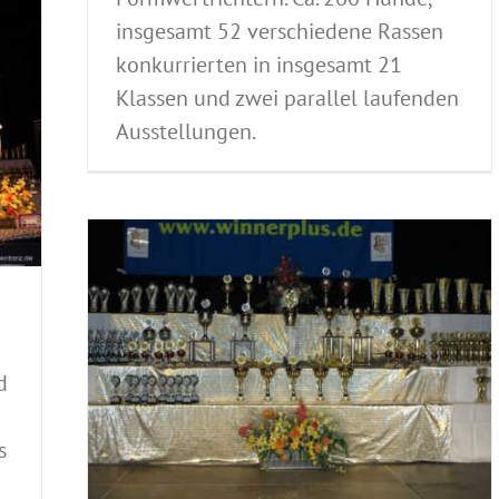
insgesamt 52 verschiedene Rassen
konkurrierten in insgesamt 21
Klassen und zwei parallel laufenden
Ausstellungen.
hunde
llungen
d
sstellung
tionale
zial-
s
nde-