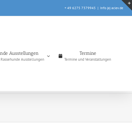
+ 49 6275 7379945
|
Info (a) aciev.de
nde Ausstellungen
Termine
e Rassehunde Ausstellungen
Termine und Veranstaltungen