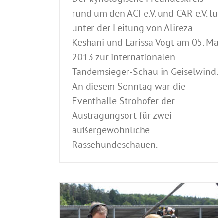
rund um den ACI e.V. und CAR e.V. l
unter der Leitung von Alireza
Keshani und Larissa Vogt am 05. Ma
2013 zur internationalen
Tandemsieger-Schau in Geiselwind.
An diesem Sonntag war die
Eventhalle Strohofer der
Austragungsort für zwei
außergewöhnliche
Rassehundeschauen.
Siegerliste-Geiselwind-05.05.2
Archiv Vergangene Hundeausstellungen
Ausste
CACIB
CACIB Germany
Carlin
Dog Dance
Dog Im
European CACIB
Hundeausstellung 05.05.
Hundeausstellung 2013
Hundekostüm-Wettb