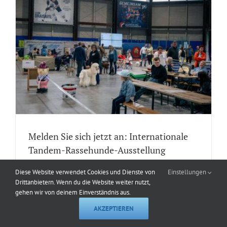
Melden Sie sich jetzt an: Internationale
Tandem-Rassehunde-Ausstellung
13.&14.07.2024!
Diese Website verwendet Cookies und Dienste von
Einstellungen
Das ist eine fantastische Möglichkeit,
Drittanbietern. Wenn du die Website weiter nutzt,
gehen wir von deinem Einverständnis aus.
etwas zu sparen und gleichzeitig Teil
AKZEPTIEREN
eines großartigen Events zu sein. Also
liebe Freunde, meldet eure Hunde noch