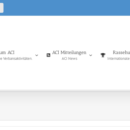
CALL
IN
um ACI
ACI Mitteilungen
Rassehu
 Verbansaktivitäten.
ACI News
International