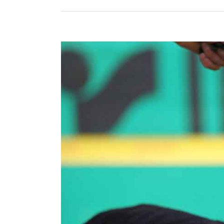
View
Larger
Image