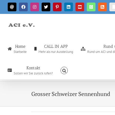
Zum
E-
Facebook
Instagram
X
Pinterest
LinkedIn
YouTube
WhatsApp
Rss
Inhalt
Mail
springen
Home
CALL IN APP
Rund 
Startseite
Mehr als nur Ausstellung
Rund um ACI und die
Kontakt
Sollen wir Sie zurück rufen?
Grosser Schweizer Sennenhund