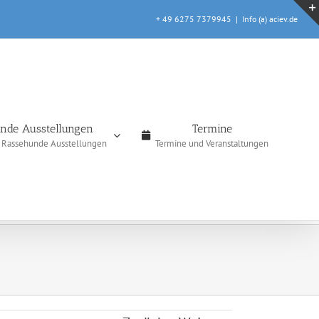
+ 49 6275 7379945
|
Info (a) aciev.de
nde Ausstellungen
Termine
e Rassehunde Ausstellungen
Termine und Veranstaltungen