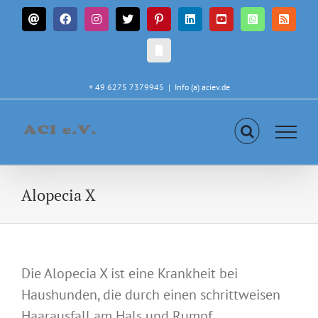
Zum
E-
Facebook
Instagram
X
Pinterest
LinkedIn
YouTube
WhatsApp
Rss
Inhalt
Mail
springen
CALL
IN
+ 49 6275 7379945
|
Info (a) aciev.de
Alopecia X
Die Alopecia X ist eine Krankheit bei
Haushunden, die durch einen schrittweisen
Haarausfall am Hals und Rumpf