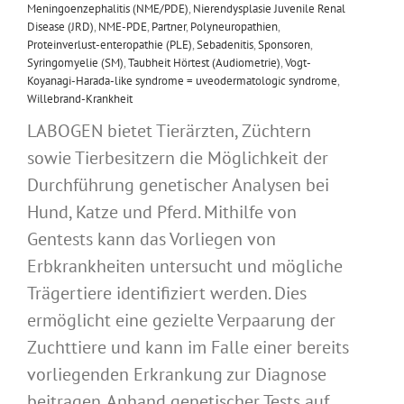
Meningoenzephalitis (NME/PDE)
,
Nierendysplasie Juvenile Renal
Disease (JRD)
,
NME-PDE
,
Partner
,
Polyneuropathien
,
Proteinverlust-enteropathie (PLE)
,
Sebadenitis
,
Sponsoren
,
Syringomyelie (SM)
,
Taubheit Hörtest (Audiometrie)
,
Vogt-
Koyanagi-Harada-like syndrome = uveodermatologic syndrome
,
Willebrand-Krankheit
LABOGEN bietet Tierärzten, Züchtern
sowie Tierbesitzern die Möglichkeit der
Durchführung genetischer Analysen bei
Hund, Katze und Pferd. Mithilfe von
Gentests kann das Vorliegen von
Erbkrankheiten untersucht und mögliche
Trägertiere identifiziert werden. Dies
ermöglicht eine gezielte Verpaarung der
Zuchttiere und kann im Falle einer bereits
vorliegenden Erkrankung zur Diagnose
beitragen. Anhand genetischer Tests auf