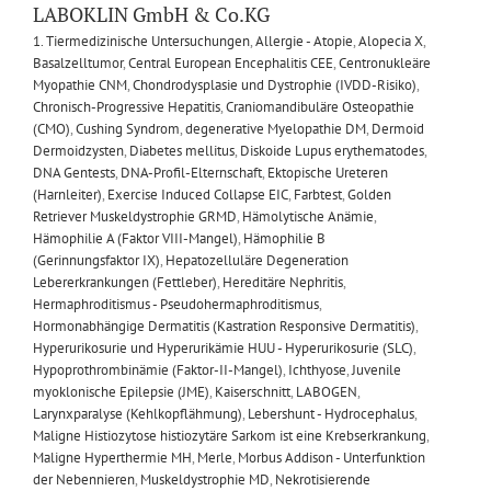
LABOKLIN GmbH & Co.KG
1. Tiermedizinische Untersuchungen
,
Allergie - Atopie
,
Alopecia X
,
Basalzelltumor
,
Central European Encephalitis CEE
,
Centronukleäre
Myopathie CNM
,
Chondrodysplasie und Dystrophie (IVDD-Risiko)
,
Chronisch-Progressive Hepatitis
,
Craniomandibuläre Osteopathie
(CMO)
,
Cushing Syndrom
,
degenerative Myelopathie DM
,
Dermoid
Dermoidzysten
,
Diabetes mellitus
,
Diskoide Lupus erythematodes
,
DNA Gentests
,
DNA-Profil-Elternschaft
,
Ektopische Ureteren
(Harnleiter)
,
Exercise Induced Collapse EIC
,
Farbtest
,
Golden
Retriever Muskeldystrophie GRMD
,
Hämolytische Anämie
,
Hämophilie A (Faktor VIII-Mangel)
,
Hämophilie B
(Gerinnungsfaktor IX)
,
Hepatozelluläre Degeneration
Lebererkrankungen (Fettleber)
,
Hereditäre Nephritis
,
Hermaphroditismus - Pseudohermaphroditismus
,
Hormonabhängige Dermatitis (Kastration Responsive Dermatitis)
,
Hyperurikosurie und Hyperurikämie HUU - Hyperurikosurie (SLC)
,
Hypoprothrombinämie (Faktor-II-Mangel)
,
Ichthyose
,
Juvenile
myoklonische Epilepsie (JME)
,
Kaiserschnitt
,
LABOGEN
,
Larynxparalyse (Kehlkopflähmung)
,
Lebershunt - Hydrocephalus
,
Maligne Histiozytose histiozytäre Sarkom ist eine Krebserkrankung
,
Maligne Hyperthermie MH
,
Merle
,
Morbus Addison - Unterfunktion
der Nebennieren
,
Muskeldystrophie MD
,
Nekrotisierende