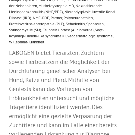
der Nebennieren
,
Muskeldystrophie MD
,
Nekrotisierende
Meningoenzephalitis (NME/PDE)
,
Nierendysplasie Juvenile Renal
Disease (JRD)
,
NME-PDE
,
Partner
,
Polyneuropathien
,
Proteinverlust-enteropathie (PLE)
,
Sebadenitis
,
Sponsoren
,
Syringomyelie (SM)
,
Taubheit Hörtest (Audiometrie)
,
Vogt-
Koyanagi-Harada-like syndrome = uveodermatologic syndrome
,
Willebrand-Krankheit
LABOGEN bietet Tierärzten, Züchtern
sowie Tierbesitzern die Möglichkeit der
Durchführung genetischer Analysen bei
Hund, Katze und Pferd. Mithilfe von
Gentests kann das Vorliegen von
Erbkrankheiten untersucht und mögliche
Trägertiere identifiziert werden. Dies
ermöglicht eine gezielte Verpaarung der
Zuchttiere und kann im Falle einer bereits
vorliegenden Erkrankung zur Diagnose