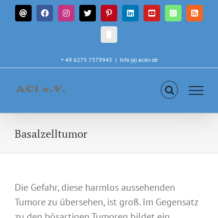
Zum
E-
Facebook
Instagram
X
Pinterest
LinkedIn
YouTube
WhatsApp
Rss
Inhalt
Mail
springen
CALL
IN
+ 49 6275 7379945
|
Info (a) aciev.de
Basalzelltumor
Die Gefahr, diese harmlos aussehenden
Tumore zu übersehen, ist groß. Im Gegensatz
zu den bösartigen Tumoren bildet ein