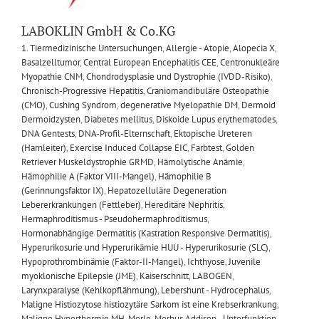
LABOKLIN GmbH & Co.KG
1. Tiermedizinische Untersuchungen
,
Allergie - Atopie
,
Alopecia X
,
Basalzelltumor
,
Central European Encephalitis CEE
,
Centronukleäre
Myopathie CNM
,
Chondrodysplasie und Dystrophie (IVDD-Risiko)
,
Chronisch-Progressive Hepatitis
,
Craniomandibuläre Osteopathie
(CMO)
,
Cushing Syndrom
,
degenerative Myelopathie DM
,
Dermoid
Dermoidzysten
,
Diabetes mellitus
,
Diskoide Lupus erythematodes
,
DNA Gentests
,
DNA-Profil-Elternschaft
,
Ektopische Ureteren
(Harnleiter)
,
Exercise Induced Collapse EIC
,
Farbtest
,
Golden
Retriever Muskeldystrophie GRMD
,
Hämolytische Anämie
,
Hämophilie A (Faktor VIII-Mangel)
,
Hämophilie B
(Gerinnungsfaktor IX)
,
Hepatozelluläre Degeneration
Lebererkrankungen (Fettleber)
,
Hereditäre Nephritis
,
Hermaphroditismus - Pseudohermaphroditismus
,
Hormonabhängige Dermatitis (Kastration Responsive Dermatitis)
,
Hyperurikosurie und Hyperurikämie HUU - Hyperurikosurie (SLC)
,
Hypoprothrombinämie (Faktor-II-Mangel)
,
Ichthyose
,
Juvenile
myoklonische Epilepsie (JME)
,
Kaiserschnitt
,
LABOGEN
,
Larynxparalyse (Kehlkopflähmung)
,
Lebershunt - Hydrocephalus
,
Maligne Histiozytose histiozytäre Sarkom ist eine Krebserkrankung
,
Maligne Hyperthermie MH
,
Merle
,
Morbus Addison - Unterfunktion