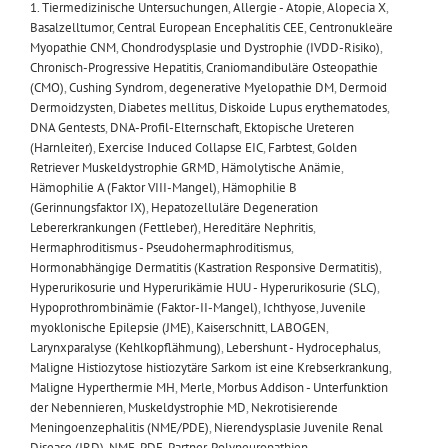
1. Tiermedizinische Untersuchungen
,
Allergie - Atopie
,
Alopecia X
,
Basalzelltumor
,
Central European Encephalitis CEE
,
Centronukleäre
Myopathie CNM
,
Chondrodysplasie und Dystrophie (IVDD-Risiko)
,
Chronisch-Progressive Hepatitis
,
Craniomandibuläre Osteopathie
(CMO)
,
Cushing Syndrom
,
degenerative Myelopathie DM
,
Dermoid
Dermoidzysten
,
Diabetes mellitus
,
Diskoide Lupus erythematodes
,
DNA Gentests
,
DNA-Profil-Elternschaft
,
Ektopische Ureteren
(Harnleiter)
,
Exercise Induced Collapse EIC
,
Farbtest
,
Golden
Retriever Muskeldystrophie GRMD
,
Hämolytische Anämie
,
Hämophilie A (Faktor VIII-Mangel)
,
Hämophilie B
(Gerinnungsfaktor IX)
,
Hepatozelluläre Degeneration
Lebererkrankungen (Fettleber)
,
Hereditäre Nephritis
,
Hermaphroditismus - Pseudohermaphroditismus
,
Hormonabhängige Dermatitis (Kastration Responsive Dermatitis)
,
Hyperurikosurie und Hyperurikämie HUU - Hyperurikosurie (SLC)
,
Hypoprothrombinämie (Faktor-II-Mangel)
,
Ichthyose
,
Juvenile
myoklonische Epilepsie (JME)
,
Kaiserschnitt
,
LABOGEN
,
Larynxparalyse (Kehlkopflähmung)
,
Lebershunt - Hydrocephalus
,
Maligne Histiozytose histiozytäre Sarkom ist eine Krebserkrankung
,
Maligne Hyperthermie MH
,
Merle
,
Morbus Addison - Unterfunktion
der Nebennieren
,
Muskeldystrophie MD
,
Nekrotisierende
Meningoenzephalitis (NME/PDE)
,
Nierendysplasie Juvenile Renal
Disease (JRD)
,
NME-PDE
,
Partner
,
Polyneuropathien
,