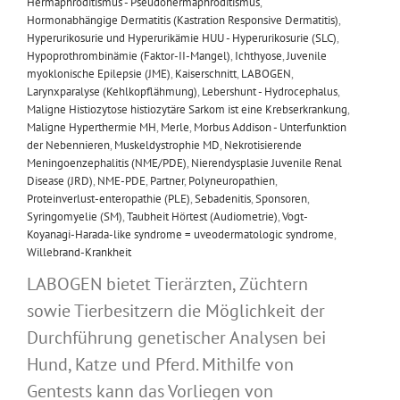
Hermaphroditismus - Pseudohermaphroditismus
,
Hormonabhängige Dermatitis (Kastration Responsive Dermatitis)
,
Hyperurikosurie und Hyperurikämie HUU - Hyperurikosurie (SLC)
,
Hypoprothrombinämie (Faktor-II-Mangel)
,
Ichthyose
,
Juvenile
myoklonische Epilepsie (JME)
,
Kaiserschnitt
,
LABOGEN
,
Larynxparalyse (Kehlkopflähmung)
,
Lebershunt - Hydrocephalus
,
Maligne Histiozytose histiozytäre Sarkom ist eine Krebserkrankung
,
Maligne Hyperthermie MH
,
Merle
,
Morbus Addison - Unterfunktion
der Nebennieren
,
Muskeldystrophie MD
,
Nekrotisierende
Meningoenzephalitis (NME/PDE)
,
Nierendysplasie Juvenile Renal
Disease (JRD)
,
NME-PDE
,
Partner
,
Polyneuropathien
,
Proteinverlust-enteropathie (PLE)
,
Sebadenitis
,
Sponsoren
,
Syringomyelie (SM)
,
Taubheit Hörtest (Audiometrie)
,
Vogt-
Koyanagi-Harada-like syndrome = uveodermatologic syndrome
,
Willebrand-Krankheit
LABOGEN bietet Tierärzten, Züchtern
sowie Tierbesitzern die Möglichkeit der
Durchführung genetischer Analysen bei
Hund, Katze und Pferd. Mithilfe von
Gentests kann das Vorliegen von