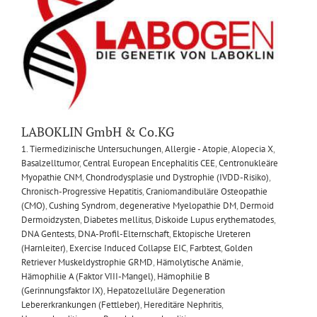
LABOKLIN GmbH & Co.KG
1. Tiermedizinische Untersuchungen
,
Allergie - Atopie
,
Alopecia X
,
Basalzelltumor
,
Central European Encephalitis CEE
,
Centronukleäre
Myopathie CNM
,
Chondrodysplasie und Dystrophie (IVDD-Risiko)
,
Chronisch-Progressive Hepatitis
,
Craniomandibuläre Osteopathie
(CMO)
,
Cushing Syndrom
,
degenerative Myelopathie DM
,
Dermoid
Dermoidzysten
,
Diabetes mellitus
,
Diskoide Lupus erythematodes
,
DNA Gentests
,
DNA-Profil-Elternschaft
,
Ektopische Ureteren
(Harnleiter)
,
Exercise Induced Collapse EIC
,
Farbtest
,
Golden
Retriever Muskeldystrophie GRMD
,
Hämolytische Anämie
,
Hämophilie A (Faktor VIII-Mangel)
,
Hämophilie B
(Gerinnungsfaktor IX)
,
Hepatozelluläre Degeneration
Lebererkrankungen (Fettleber)
,
Hereditäre Nephritis
,