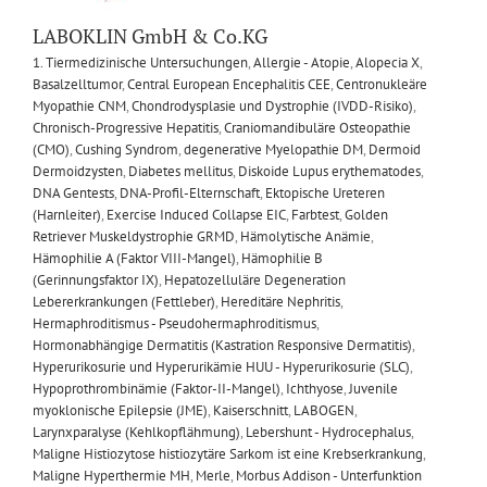
LABOKLIN GmbH & Co.KG
1. Tiermedizinische Untersuchungen
,
Allergie - Atopie
,
Alopecia X
,
Basalzelltumor
,
Central European Encephalitis CEE
,
Centronukleäre
Myopathie CNM
,
Chondrodysplasie und Dystrophie (IVDD-Risiko)
,
Chronisch-Progressive Hepatitis
,
Craniomandibuläre Osteopathie
(CMO)
,
Cushing Syndrom
,
degenerative Myelopathie DM
,
Dermoid
Dermoidzysten
,
Diabetes mellitus
,
Diskoide Lupus erythematodes
,
DNA Gentests
,
DNA-Profil-Elternschaft
,
Ektopische Ureteren
(Harnleiter)
,
Exercise Induced Collapse EIC
,
Farbtest
,
Golden
Retriever Muskeldystrophie GRMD
,
Hämolytische Anämie
,
Hämophilie A (Faktor VIII-Mangel)
,
Hämophilie B
(Gerinnungsfaktor IX)
,
Hepatozelluläre Degeneration
Lebererkrankungen (Fettleber)
,
Hereditäre Nephritis
,
Hermaphroditismus - Pseudohermaphroditismus
,
Hormonabhängige Dermatitis (Kastration Responsive Dermatitis)
,
Hyperurikosurie und Hyperurikämie HUU - Hyperurikosurie (SLC)
,
Hypoprothrombinämie (Faktor-II-Mangel)
,
Ichthyose
,
Juvenile
myoklonische Epilepsie (JME)
,
Kaiserschnitt
,
LABOGEN
,
Larynxparalyse (Kehlkopflähmung)
,
Lebershunt - Hydrocephalus
,
Maligne Histiozytose histiozytäre Sarkom ist eine Krebserkrankung
,
Maligne Hyperthermie MH
,
Merle
,
Morbus Addison - Unterfunktion