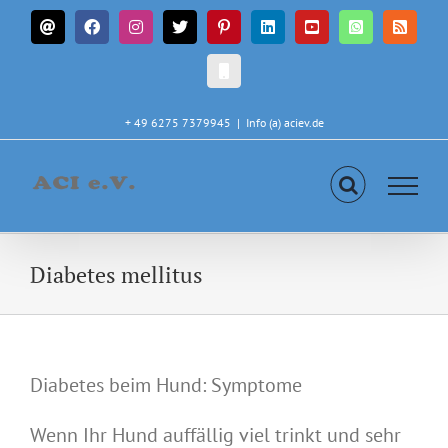
Zum
E-
Facebook
Instagram
X
Pinterest
LinkedIn
YouTube
WhatsApp
Rss
Inhalt
Mail
springen
CALL
IN
+ 49 6275 7379945
|
Info (a) aciev.de
Diabetes mellitus
Diabetes beim Hund: Symptome
Wenn Ihr Hund auffällig viel trinkt und sehr