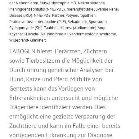
der Nebennieren
,
Muskeldystrophie MD
,
Nekrotisierende
Meningoenzephalitis (NME/PDE)
,
Nierendysplasie Juvenile Renal
Disease (JRD)
,
NME-PDE
,
Partner
,
Polyneuropathien
,
Proteinverlust-enteropathie (PLE)
,
Sebadenitis
,
Sponsoren
,
Syringomyelie (SM)
,
Taubheit Hörtest (Audiometrie)
,
Vogt-
Koyanagi-Harada-like syndrome = uveodermatologic syndrome
,
Willebrand-Krankheit
LABOGEN bietet Tierärzten, Züchtern
sowie Tierbesitzern die Möglichkeit der
Durchführung genetischer Analysen bei
Hund, Katze und Pferd. Mithilfe von
Gentests kann das Vorliegen von
Erbkrankheiten untersucht und mögliche
Trägertiere identifiziert werden. Dies
ermöglicht eine gezielte Verpaarung der
Zuchttiere und kann im Falle einer bereits
vorliegenden Erkrankung zur Diagnose