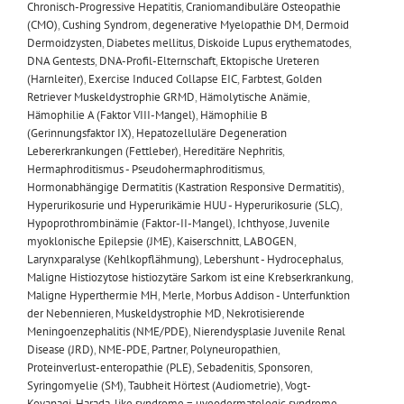
Chronisch-Progressive Hepatitis
,
Craniomandibuläre Osteopathie
(CMO)
,
Cushing Syndrom
,
degenerative Myelopathie DM
,
Dermoid
Dermoidzysten
,
Diabetes mellitus
,
Diskoide Lupus erythematodes
,
DNA Gentests
,
DNA-Profil-Elternschaft
,
Ektopische Ureteren
(Harnleiter)
,
Exercise Induced Collapse EIC
,
Farbtest
,
Golden
Retriever Muskeldystrophie GRMD
,
Hämolytische Anämie
,
Hämophilie A (Faktor VIII-Mangel)
,
Hämophilie B
(Gerinnungsfaktor IX)
,
Hepatozelluläre Degeneration
Lebererkrankungen (Fettleber)
,
Hereditäre Nephritis
,
Hermaphroditismus - Pseudohermaphroditismus
,
Hormonabhängige Dermatitis (Kastration Responsive Dermatitis)
,
Hyperurikosurie und Hyperurikämie HUU - Hyperurikosurie (SLC)
,
Hypoprothrombinämie (Faktor-II-Mangel)
,
Ichthyose
,
Juvenile
myoklonische Epilepsie (JME)
,
Kaiserschnitt
,
LABOGEN
,
Larynxparalyse (Kehlkopflähmung)
,
Lebershunt - Hydrocephalus
,
Maligne Histiozytose histiozytäre Sarkom ist eine Krebserkrankung
,
Maligne Hyperthermie MH
,
Merle
,
Morbus Addison - Unterfunktion
der Nebennieren
,
Muskeldystrophie MD
,
Nekrotisierende
Meningoenzephalitis (NME/PDE)
,
Nierendysplasie Juvenile Renal
Disease (JRD)
,
NME-PDE
,
Partner
,
Polyneuropathien
,
Proteinverlust-enteropathie (PLE)
,
Sebadenitis
,
Sponsoren
,
Syringomyelie (SM)
,
Taubheit Hörtest (Audiometrie)
,
Vogt-
Koyanagi-Harada-like syndrome = uveodermatologic syndrome
,