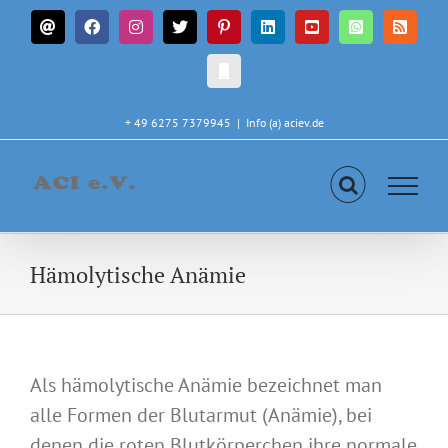
Zum
E-
Facebook
Instagram
X
Pinterest
LinkedIn
YouTube
WhatsApp
Rss
Inhalt
Mail
springen
CALL
IN
+ 49 6275 7379945
|
Info (a) aciev.de
Hämolytische Anämie
Als hämolytische Anämie bezeichnet man
alle Formen der Blutarmut (Anämie), bei
denen die roten Blutkörperchen ihre normale