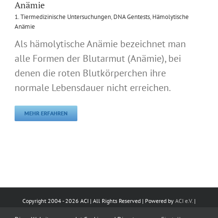
Anämie
1. Tiermedizinische Untersuchungen
,
DNA Gentests
,
Hämolytische
Anämie
Als hämolytische Anämie bezeichnet man
alle Formen der Blutarmut (Anämie), bei
denen die roten Blutkörperchen ihre
normale Lebensdauer nicht erreichen.
MEHR ERFAHREN
Copyright 2004 -
2026 ACI | All Rights Reserved | Powered by
ACI e.V.
|
Impressum
|
Datenschutz
|
Kontakt